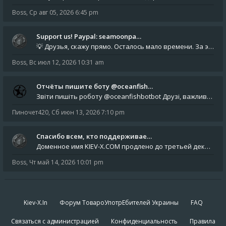
Boss
,
Ср авг 05, 2026 6:45 pm
Support us! Paypal: seamoonpa…
💡 Друзья, скажу прямо. Осталось мало времени. За это время нам нужно закрыть последние обязательные расходы: около 500
Boss
,
Вс июл 12, 2026 10:31 am
Отчёты пишите боту @oceanfish…
Звіти пишіть роботу @oceanfishbotbot Друзі, важливе повідомлення для учасників форума. Основне звернення опублікован
Пиночет420
,
Сб июн 13, 2026 7:10 pm
Спасибо всем, кто поддерживае…
Доменное имя KIEV-X.COM продлено до третьей декады августа 2027 года! Спасибо всем анонимным пользователям, которые по
Boss
,
Чт май 14, 2026 10:01 pm
Kiev-X.In
Форум ТовароУпотрЕбителей Украины
FAQ
Связаться с администрацией
Конфиденциальность
Правила