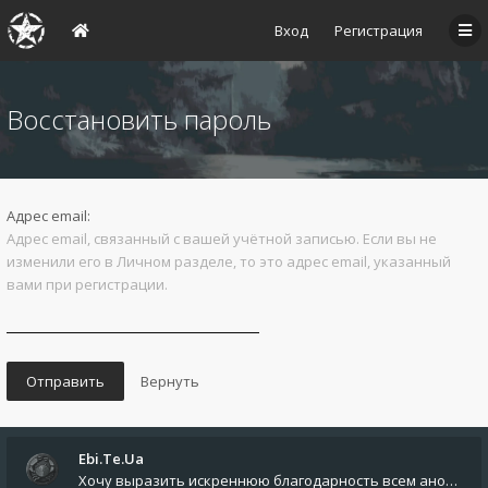
Вход
Регистрация
Восстановить пароль
Адрес email:
Адрес email, связанный с вашей учётной записью. Если вы не
изменили его в Личном разделе, то это адрес email, указанный
вами при регистрации.
Ebi.Te.Ua
Хочу выразить искреннюю благодарность всем анонимным пользователям, которые поддержали наше сообщество финансово. Благод