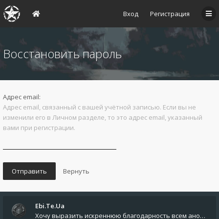
Вход
Регистрация
Восстановить пароль
Адрес email:
Адрес email, связанный с вашей учётной записью. Если вы не
изменили его в Личном разделе, то это адрес email, указанный
вами при регистрации.
Ebi.Te.Ua
Хочу выразить искреннюю благодарность всем анонимным пользователям, которые поддержали наше сообщество финансово. Благод