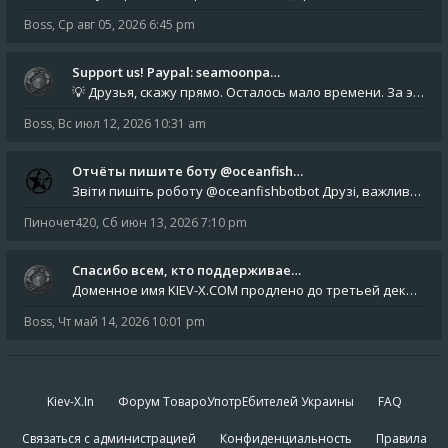
Boss
,
Ср авг 05, 2026 6:45 pm
Support us! Paypal: seamoonpa…
💡 Друзья, скажу прямо. Осталось мало времени. За это время нам нужно закрыть последние обязательные расходы: около 500
Boss
,
Вс июл 12, 2026 10:31 am
Отчёты пишите боту @oceanfish…
Звіти пишіть роботу @oceanfishbotbot Друзі, важливе повідомлення для учасників форума. Основне звернення опублікован
Пиночет420
,
Сб июн 13, 2026 7:10 pm
Спасибо всем, кто поддерживае…
Доменное имя KIEV-X.COM продлено до третьей декады августа 2027 года! Спасибо всем анонимным пользователям, которые по
Boss
,
Чт май 14, 2026 10:01 pm
Kiev-X.In
Форум ТовароУпотрЕбителей Украины
FAQ
Связаться с администрацией
Конфиденциальность
Правила