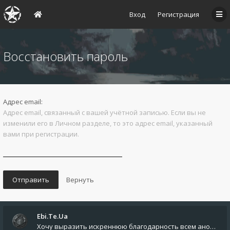
Вход
Регистрация
Восстановить пароль
Адрес email:
Адрес email, связанный с вашей учётной записью. Если вы не
изменили его в Личном разделе, то это адрес email, указанный
вами при регистрации.
Ebi.Te.Ua
Хочу выразить искреннюю благодарность всем анонимным пользователям, которые поддержали наше сообщество финансово. Благод