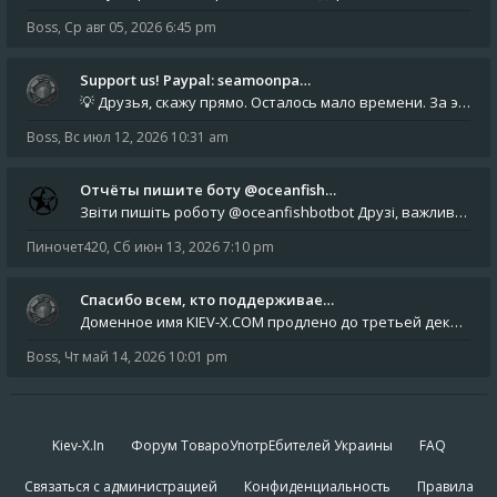
Boss
,
Ср авг 05, 2026 6:45 pm
Support us! Paypal: seamoonpa…
💡 Друзья, скажу прямо. Осталось мало времени. За это время нам нужно закрыть последние обязательные расходы: около 500
Boss
,
Вс июл 12, 2026 10:31 am
Отчёты пишите боту @oceanfish…
Звіти пишіть роботу @oceanfishbotbot Друзі, важливе повідомлення для учасників форума. Основне звернення опублікован
Пиночет420
,
Сб июн 13, 2026 7:10 pm
Спасибо всем, кто поддерживае…
Доменное имя KIEV-X.COM продлено до третьей декады августа 2027 года! Спасибо всем анонимным пользователям, которые по
Boss
,
Чт май 14, 2026 10:01 pm
Kiev-X.In
Форум ТовароУпотрЕбителей Украины
FAQ
Связаться с администрацией
Конфиденциальность
Правила