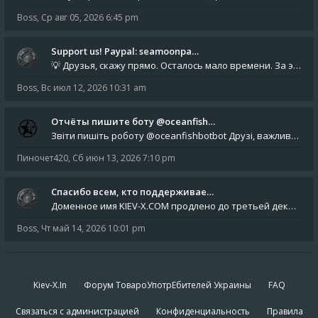
Boss
,
Ср авг 05, 2026 6:45 pm
Support us! Paypal: seamoonpa…
💡 Друзья, скажу прямо. Осталось мало времени. За это время нам нужно закрыть последние обязательные расходы: около 500
Boss
,
Вс июл 12, 2026 10:31 am
Отчёты пишите боту @oceanfish…
Звіти пишіть роботу @oceanfishbotbot Друзі, важливе повідомлення для учасників форума. Основне звернення опублікован
Пиночет420
,
Сб июн 13, 2026 7:10 pm
Спасибо всем, кто поддерживае…
Доменное имя KIEV-X.COM продлено до третьей декады августа 2027 года! Спасибо всем анонимным пользователям, которые по
Boss
,
Чт май 14, 2026 10:01 pm
Kiev-X.In
Форум ТовароУпотрЕбителей Украины
FAQ
Связаться с администрацией
Конфиденциальность
Правила