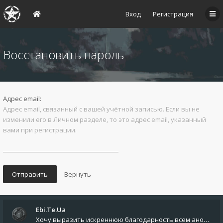
Вход
Регистрация
Восстановить пароль
Адрес email:
Адрес email, связанный с вашей учётной записью. Если вы не
изменили его в Личном разделе, то это адрес email, указанный
вами при регистрации.
Ebi.Te.Ua
Хочу выразить искреннюю благодарность всем анонимным пользователям, которые поддержали наше сообщество финансово. Благод