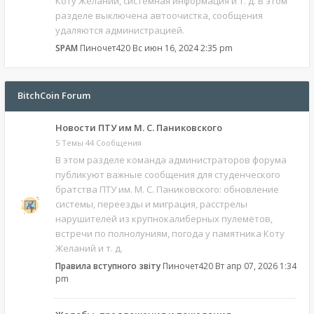
Коту Желаний, системная информация и т. д. В этом
разделе выключена автоочистка, сообщения
удаляются администрацией.
SPAM
Пиночет420
Вс июн 16, 2024 2:35 pm
BitchCoin Forum
Новости ПТУ им М. С. Паниковского
5 Темы 44 Сообщения
В этом разделе команда администраторов форума
публикуют важные сообщения для студенческого
братства ПТУ им. М. С. Паниковского: обновление
системы, переезды и миграция, расстрелы
нарушителей из крупнокалиберных пулемётов,
встречи по полнолуниям, погода у памятника Коту
Желаний и т. д.
Правила вступного звіту
Пиночет420
Вт апр 07, 2026 1:34
pm