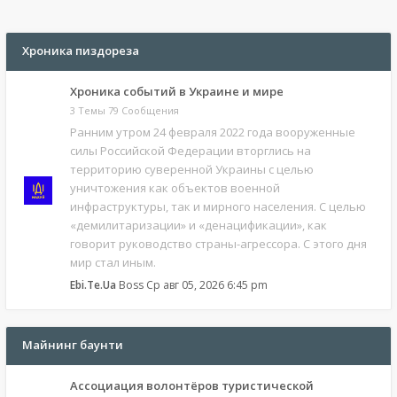
Хроника пиздореза
Хроника событий в Украине и мире
3 Темы 79 Сообщения
Ранним утром 24 февраля 2022 года вооруженные
силы Российской Федерации вторглись на
территорию суверенной Украины с целью
уничтожения как объектов военной
инфраструктуры, так и мирного населения. С целью
«демилитаризации» и «денацификации», как
говорит руководство страны-агрессора. С этого дня
мир стал иным.
Ebi.Te.Ua
Boss
Ср авг 05, 2026 6:45 pm
Майнинг баунти
Ассоциация волонтёров туристической