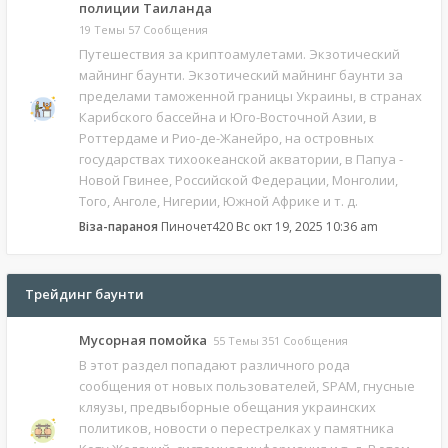
полиции Таиланда
19 Темы 57 Сообщения
Путешествия за криптоамулетами. Экзотический
майнинг баунти. Экзотический майнинг баунти за
пределами таможенной границы Украины, в странах
Карибского бассейна и Юго-Восточной Азии, в
Роттердаме и Рио-де-Жанейро, на островных
государствах тихоокеанской акватории, в Папуа -
Новой Гвинее, Российской Федерации, Монголии,
Того, Анголе, Нигерии, Южной Африке и т. д.
Віза-параноя
Пиночет420
Вс окт 19, 2025 10:36 am
Трейдинг баунти
Мусорная помойка
55 Темы 351 Сообщения
В этот раздел попадают различного рода
сообщения от новых пользователей, SPAM, гнусные
кляузы, предвыборные обещания украинских
политиков, новости о перестрелках у памятника