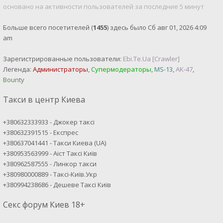
основано на активности пользователей за последние 5 минут
Больше всего посетителей (
1455
) здесь было Сб авг 01, 2026 4:09
am
Зарегистрированные пользователи:
Ebi.Te.Ua [Crawler]
Легенда:
Администраторы
,
Супермодераторы
,
MS-13
,
AK-47
,
Bounty
Такси в центр Киева
+380632333933 - Джокер таксі
+380632391515 - Експрес
+380637041441 - Такси Киева (UA)
+380953563999 - Аіст Таксі Київ
+380962587555 - Линкор такси
+380980000889 - Таксі-Київ.Укр
+380994238686 - Дешеве Таксі Київ
Секс форум Киев 18+