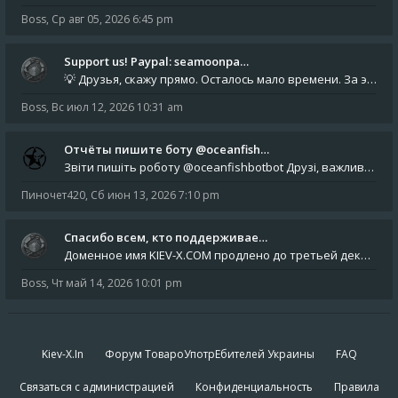
Boss
,
Ср авг 05, 2026 6:45 pm
Support us! Paypal: seamoonpa…
💡 Друзья, скажу прямо. Осталось мало времени. За это время нам нужно закрыть последние обязательные расходы: около 500
Boss
,
Вс июл 12, 2026 10:31 am
Отчёты пишите боту @oceanfish…
Звіти пишіть роботу @oceanfishbotbot Друзі, важливе повідомлення для учасників форума. Основне звернення опублікован
Пиночет420
,
Сб июн 13, 2026 7:10 pm
Спасибо всем, кто поддерживае…
Доменное имя KIEV-X.COM продлено до третьей декады августа 2027 года! Спасибо всем анонимным пользователям, которые по
Boss
,
Чт май 14, 2026 10:01 pm
Kiev-X.In
Форум ТовароУпотрЕбителей Украины
FAQ
Связаться с администрацией
Конфиденциальность
Правила