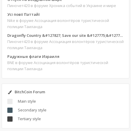
Пиночет420
в форуме Хроника событий в Украине и мире
Усі повії Паттайї
Nike
в форуме Ассоциация волонтёров туристической
полиции Таиланда
Dragonfly Country &#127827; Save our site &#127775;&#127769;
Пиночет420
в форуме Ассоциация волонтёров туристической
полиции Таиланда
Радужные флаги Израиля
BNE
в форуме Ассоциация волонтёров туристической
полиции Таиланда
BitchCoin Forum
Main style
Secondary style
Tertiary style