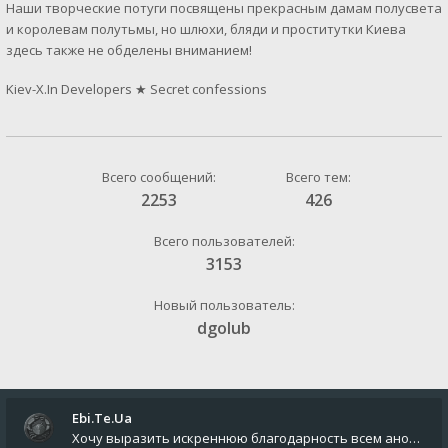
Наши творческие потуги посвящены прекрасным дамам полусвета
и королевам полутьмы, но шлюхи, бляди и проститутки Киева
здесь также не обделены вниманием!
Kiev-X.In Developers
★
Secret confessions
Всего сообщений:
Всего тем:
2253
426
Всего пользователей:
3153
Новый пользователь:
dgolub
Ebi.Te.Ua
Хочу выразить искреннюю благодарность всем анонимным пользователям, которые поддержали наше сообщество финансово. Благод