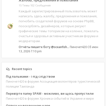
Жалобы, предложения и пожелания
15 Темы 102 Сообщения
Каждый зарегистрированный пользователь может
написать здесь жалобу, предложения и пожелания,
погнобить создателей форумов на основе PhpBB,
пооскорблять дизайнеров, которые рисуют
графические темы топориком на коленке, пожелать
счастья и здоровья активным участникам форума и
модераторам.
Отчёты пишите боту @oceanfish…
Пиночет420
Сб июн
13, 2026 7:10 pm
Recent topics
Під пальмами - і під слідством
Пиночет420
в форуме Ассоциация волонтёров туристической
полиции Таиланда
Перевірте папку SPAM - можливо, ви щось пропустили
Пиночет420
в форуме Хроника событий в Украине и мире
Отпуск на воздушном шаре