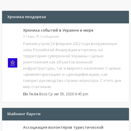
Хроника пиздореза
Хроника событий в Украине и мире
3 Темы 79 Сообщения
Ранним утром 24 февраля 2022 года вооруженные
силы Российской Федерации вторглись на
территорию суверенной Украины с целью
уничтожения как объектов военной
инфраструктуры, так и мирного населения. С целью
«демилитаризации» и «денацификации», как
говорит руководство страны-агрессора. С этого дня
мир стал иным.
Ebi.Te.Ua
Boss
Ср авг 05, 2026 6:45 pm
Майнинг баунти
Ассоциация волонтёров туристической