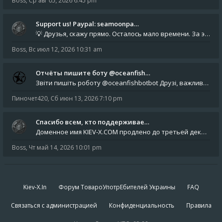
Boss
,
Ср авг 05, 2026 6:45 pm
Support us! Paypal: seamoonpa…
💡 Друзья, скажу прямо. Осталось мало времени. За это время нам нужно закрыть последние обязательные расходы: около 500
Boss
,
Вс июл 12, 2026 10:31 am
Отчёты пишите боту @oceanfish…
Звіти пишіть роботу @oceanfishbotbot Друзі, важливе повідомлення для учасників форума. Основне звернення опублікован
Пиночет420
,
Сб июн 13, 2026 7:10 pm
Спасибо всем, кто поддерживае…
Доменное имя KIEV-X.COM продлено до третьей декады августа 2027 года! Спасибо всем анонимным пользователям, которые по
Boss
,
Чт май 14, 2026 10:01 pm
Kiev-X.In
Форум ТовароУпотрЕбителей Украины
FAQ
Связаться с администрацией
Конфиденциальность
Правила