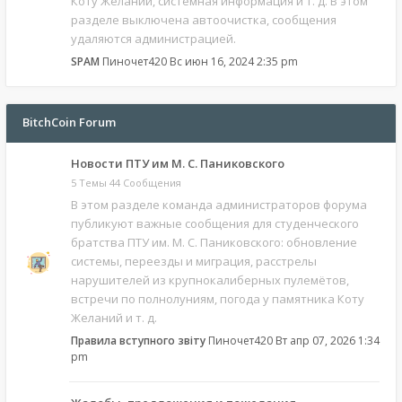
Коту Желаний, системная информация и т. д. В этом
разделе выключена автоочистка, сообщения
удаляются администрацией.
SPAM
Пиночет420
Вс июн 16, 2024 2:35 pm
BitchCoin Forum
Новости ПТУ им М. С. Паниковского
5 Темы 44 Сообщения
В этом разделе команда администраторов форума
публикуют важные сообщения для студенческого
братства ПТУ им. М. С. Паниковского: обновление
системы, переезды и миграция, расстрелы
нарушителей из крупнокалиберных пулемётов,
встречи по полнолуниям, погода у памятника Коту
Желаний и т. д.
Правила вступного звіту
Пиночет420
Вт апр 07, 2026 1:34
pm