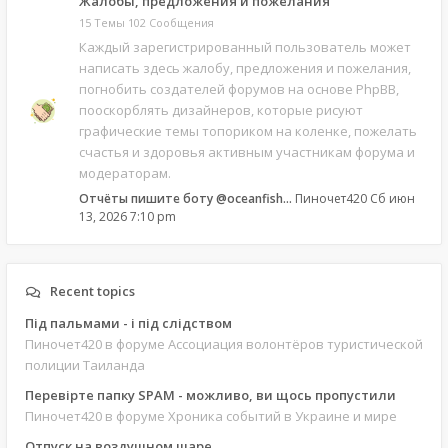
Жалобы, предложения и пожелания
15 Темы 102 Сообщения
Каждый зарегистрированный пользователь может
написать здесь жалобу, предложения и пожелания,
погнобить создателей форумов на основе PhpBB,
пооскорблять дизайнеров, которые рисуют
графические темы топориком на коленке, пожелать
счастья и здоровья активным участникам форума и
модераторам.
Отчёты пишите боту @oceanfish…
Пиночет420
Сб июн
13, 2026 7:10 pm
Recent topics
Під пальмами - і під слідством
Пиночет420
в форуме Ассоциация волонтёров туристической
полиции Таиланда
Перевірте папку SPAM - можливо, ви щось пропустили
Пиночет420
в форуме Хроника событий в Украине и мире
Отпуск на воздушном шаре