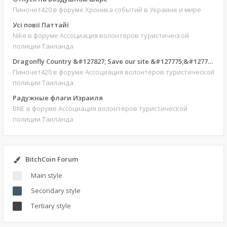
Пиночет420
в форуме Хроника событий в Украине и мире
Усі повії Паттайї
Nike
в форуме Ассоциация волонтёров туристической
полиции Таиланда
Dragonfly Country &#127827; Save our site &#127775;&#127769;
Пиночет420
в форуме Ассоциация волонтёров туристической
полиции Таиланда
Радужные флаги Израиля
BNE
в форуме Ассоциация волонтёров туристической
полиции Таиланда
BitchCoin Forum
Main style
Secondary style
Tertiary style