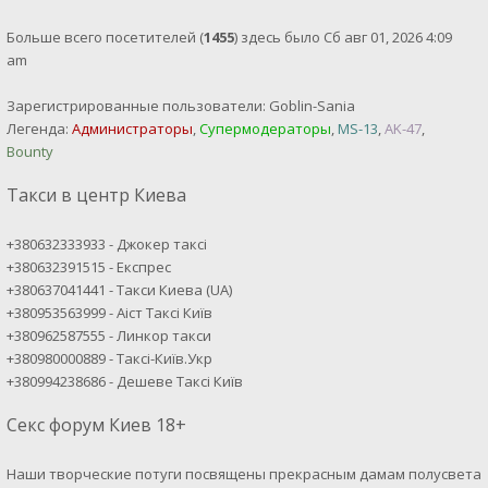
Больше всего посетителей (
1455
) здесь было Сб авг 01, 2026 4:09
am
Зарегистрированные пользователи:
Goblin-Sania
Легенда:
Администраторы
,
Супермодераторы
,
MS-13
,
AK-47
,
Bounty
Такси в центр Киева
+380632333933 - Джокер таксі
+380632391515 - Експрес
+380637041441 - Такси Киева (UA)
+380953563999 - Аіст Таксі Київ
+380962587555 - Линкор такси
+380980000889 - Таксі-Київ.Укр
+380994238686 - Дешеве Таксі Київ
Секс форум Киев 18+
Наши творческие потуги посвящены прекрасным дамам полусвета