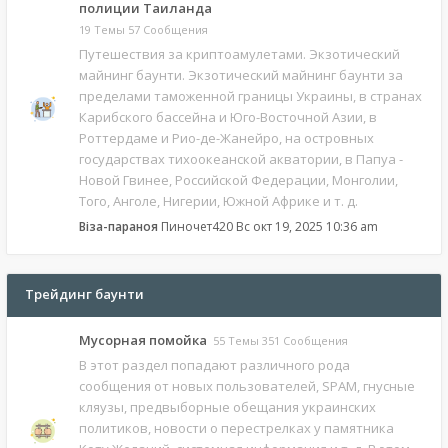
полиции Таиланда
19 Темы 57 Сообщения
Путешествия за криптоамулетами. Экзотический
майнинг баунти. Экзотический майнинг баунти за
пределами таможенной границы Украины, в странах
Карибского бассейна и Юго-Восточной Азии, в
Роттердаме и Рио-де-Жанейро, на островных
государствах тихоокеанской акватории, в Папуа -
Новой Гвинее, Российской Федерации, Монголии,
Того, Анголе, Нигерии, Южной Африке и т. д.
Віза-параноя
Пиночет420
Вс окт 19, 2025 10:36 am
Трейдинг баунти
Мусорная помойка
55 Темы 351 Сообщения
В этот раздел попадают различного рода
сообщения от новых пользователей, SPAM, гнусные
кляузы, предвыборные обещания украинских
политиков, новости о перестрелках у памятника