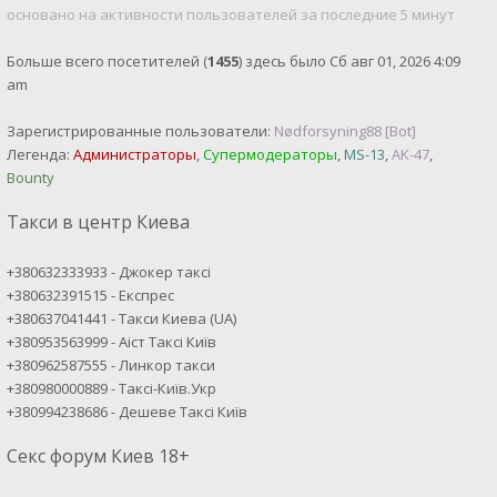
основано на активности пользователей за последние 5 минут
Больше всего посетителей (
1455
) здесь было Сб авг 01, 2026 4:09
am
Зарегистрированные пользователи:
Nødforsyning88 [Bot]
Легенда:
Администраторы
,
Супермодераторы
,
MS-13
,
AK-47
,
Bounty
Такси в центр Киева
+380632333933 - Джокер таксі
+380632391515 - Експрес
+380637041441 - Такси Киева (UA)
+380953563999 - Аіст Таксі Київ
+380962587555 - Линкор такси
+380980000889 - Таксі-Київ.Укр
+380994238686 - Дешеве Таксі Київ
Секс форум Киев 18+