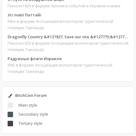
Пиночет420
в форуме Хроника событий в Украине и мире
Усі повії Паттайї
Nike
в форуме Ассоциация волонтёров туристической
полиции Таиланда
Dragonfly Country &#127827; Save our site &#127775;&#127769;
Пиночет420
в форуме Ассоциация волонтёров туристической
полиции Таиланда
Радужные флаги Израиля
BNE
в форуме Ассоциация волонтёров туристической
полиции Таиланда
BitchCoin Forum
Main style
Secondary style
Tertiary style