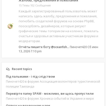
Жалобы, предложения и пожелания
15 Темы 102 Сообщения
Каждый зарегистрированный пользователь может
написать здесь жалобу, предложения и пожелания,
погнобить создателей форумов на основе PhpBB,
пооскорблять дизайнеров, которые рисуют
графические темы топориком на коленке, пожелать
счастья и здоровья активным участникам форума и
модераторам.
Отчёты пишите боту @oceanfish…
Пиночет420
Сб июн
13, 2026 7:10 pm
Recent topics
Під пальмами - і під слідством
Пиночет420
в форуме Ассоциация волонтёров туристической
полиции Таиланда
Перевірте папку SPAM - можливо, ви щось пропустили
Пиночет420
в форуме Хроника событий в Украине и мире
Отпуск на воздушном шаре