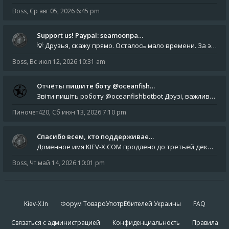
Boss
,
Ср авг 05, 2026 6:45 pm
Support us! Paypal: seamoonpa…
💡 Друзья, скажу прямо. Осталось мало времени. За это время нам нужно закрыть последние обязательные расходы: около 500
Boss
,
Вс июл 12, 2026 10:31 am
Отчёты пишите боту @oceanfish…
Звіти пишіть роботу @oceanfishbotbot Друзі, важливе повідомлення для учасників форума. Основне звернення опублікован
Пиночет420
,
Сб июн 13, 2026 7:10 pm
Спасибо всем, кто поддерживае…
Доменное имя KIEV-X.COM продлено до третьей декады августа 2027 года! Спасибо всем анонимным пользователям, которые по
Boss
,
Чт май 14, 2026 10:01 pm
Kiev-X.In
Форум ТовароУпотрЕбителей Украины
FAQ
Связаться с администрацией
Конфиденциальность
Правила