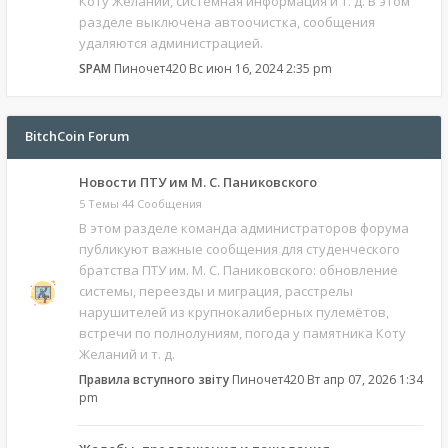
Коту Желаний, системная информация и т. д. В этом
разделе выключена автоочистка, сообщения
удаляются администрацией.
SPAM
Пиночет420
Вс июн 16, 2024 2:35 pm
BitchCoin Forum
Новости ПТУ им М. С. Паниковского
5 Темы 44 Сообщения
В этом разделе команда администраторов форума
публикуют важные сообщения для студенческого
братства ПТУ им. М. С. Паниковского: обновление
системы, переезды и миграция, расстрелы
нарушителей из крупнокалиберных пулемётов,
встречи по полнолуниям, погода у памятника Коту
Желаний и т. д.
Правила вступного звіту
Пиночет420
Вт апр 07, 2026 1:34
pm