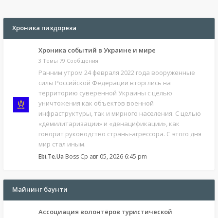
Хроника пиздореза
Хроника событий в Украине и мире
3 Темы 79 Сообщения
Ранним утром 24 февраля 2022 года вооруженные
силы Российской Федерации вторглись на
территорию суверенной Украины с целью
уничтожения как объектов военной
инфраструктуры, так и мирного населения. С целью
«демилитаризации» и «денацификации», как
говорит руководство страны-агрессора. С этого дня
мир стал иным.
Ebi.Te.Ua
Boss
Ср авг 05, 2026 6:45 pm
Майнинг баунти
Ассоциация волонтёров туристической