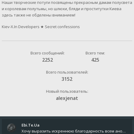
Наши творческие потуги посвящены прекрасным дамам полусвета
и королевам полутьмы, но шлюхи, бляди и проститутки Киева
здесь также не обделены вниманием!
Kiev-X.In Developers
★
Secret confessions
Всего сообщений:
Всего тем:
2252
425
Всего пользователей:
3152
Новый пользователь:
alexjenat
Ebi.Te.Ua
Хочу выразить искреннюю благодарность всем анонимным пользователям, которые поддержали наше сообщество финансово. Благод