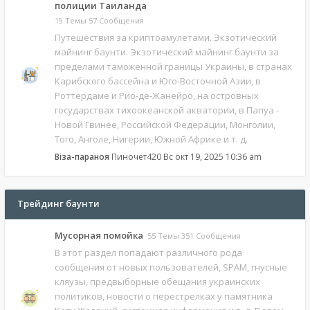
полиции Таиланда
19 Темы 57 Сообщения
Путешествия за криптоамулетами. Экзотический
майнинг баунти. Экзотический майнинг баунти за
пределами таможенной границы Украины, в странах
Карибского бассейна и Юго-Восточной Азии, в
Роттердаме и Рио-де-Жанейро, на островных
государствах тихоокеанской акватории, в Папуа -
Новой Гвинее, Российской Федерации, Монголии,
Того, Анголе, Нигерии, Южной Африке и т. д.
Віза-параноя
Пиночет420
Вс окт 19, 2025 10:36 am
Трейдинг баунти
Мусорная помойка
55 Темы 351 Сообщения
В этот раздел попадают различного рода
сообщения от новых пользователей, SPAM, гнусные
кляузы, предвыборные обещания украинских
политиков, новости о перестрелках у памятника