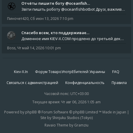
Отчёты пишите боту @oceanfish…
Звіти пишіть роботу @oceanfishbotbot Друзі, важливе повідомлення для учасників форума. Основне звернення опублікован
Пиночет420
,
Сб июн 13, 2026 7:10 pm
Спасибо всем, кто поддерживае…
Доменное имя KIEV-X.COM продлено до третьей декады августа 2027 года! Спасибо всем анонимным пользователям, которые по
Boss
,
Чт май 14, 2026 10:01 pm
Kiev-X.In
Форум ТовароУпотрЕбителей Украины
FAQ
Связаться с администрацией
Конфиденциальность
Правила
Часовой пояс:
UTC+03:00
Текущее время: Чт авг 06, 2026 1:05 am
Powered by phpBB ® Forum Software © phpBB Limited ™ Made in Japan |
Site by Shinjuku Studios (Tokyo)
Ravaio Theme by Gramziu