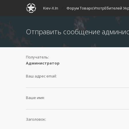
Kiev-X.In
Форум ТовароУпотрЕбителей Ук
Отправить сообщение админи
Получатель:
Администратор
Ваш адрес email:
Ваше имя:
Заголовок: