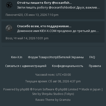
Отчёты пишите боту @oceanfish…
Звіти пишіть роботу @oceanfishbotbot Друзі, важливе повідомлення для учасників форума. Основне звернення опублікован
Пиночет420
,
Сб июн 13, 2026 7:10 pm
Спасибо всем, кто поддерживае…
Доменное имя KIEV-X.COM продлено до третьей декады августа 2027 года! Спасибо всем анонимным пользователям, которые по
Boss
,
Чт май 14, 2026 10:01 pm
Kiev-X.In
Форум ТовароУпотрЕбителей Украины
FAQ
Связаться с администрацией
Конфиденциальность
Правила
Часовой пояс:
UTC+03:00
Текущее время: Сб авг 08, 2026 4:37 pm
Powered by phpBB ® Forum Software © phpBB Limited ™ Made in Japan |
Site by Shinjuku Studios (Tokyo)
Ravaio Theme by Gramziu