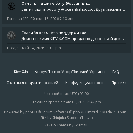
Отчёты пишите боту @oceanfish…
Звіти пишіть роботу @oceanfishbotbot Друзі, важливе повідомлення для учасників форума. Основне звернення опублікован
Пиночет420
,
Сб июн 13, 2026 7:10 pm
Спасибо всем, кто поддерживае…
Доменное имя KIEV-X.COM продлено до третьей декады августа 2027 года! Спасибо всем анонимным пользователям, которые по
Boss
,
Чт май 14, 2026 10:01 pm
Kiev-X.In
Форум ТовароУпотрЕбителей Украины
FAQ
Связаться с администрацией
Конфиденциальность
Правила
Часовой пояс:
UTC+03:00
Текущее время: Чт авг 06, 2026 8:42 pm
Powered by phpBB ® Forum Software © phpBB Limited ™ Made in Japan |
Site by Shinjuku Studios (Tokyo)
Ravaio Theme by Gramziu