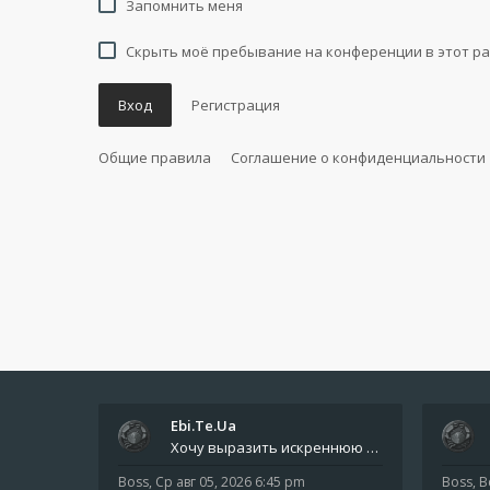
Запомнить меня
Скрыть моё пребывание на конференции в этот ра
Вход
Регистрация
Общие правила
Соглашение о конфиденциальности
Ebi.Te.Ua
Хочу выразить искреннюю благодарность всем анонимным пользователям, которые поддержали наше сообщество финансово. Благод
Boss
,
Ср авг 05, 2026 6:45 pm
Boss
,
В