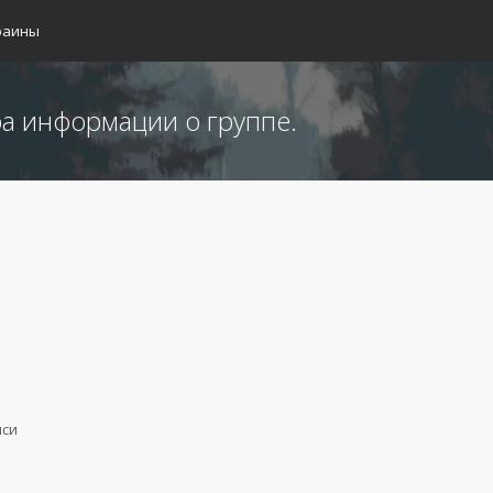
раины
а информации о группе.
иси