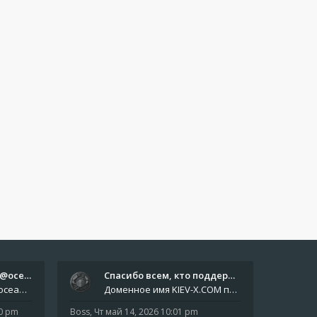
Отчёты пишите боту @oceanfish…
Спасибо всем, кто поддерживае…
Звіти пишіть роботу @oceanfishbotbot Друзі, важливе повідомлення для учасників форума. Основне звернення опублікован
Доменное имя KIEV-X.COM продлено до третьей декады августа 2027 года! Спасибо всем анонимным пользователям, которые по
10 pm
Boss
,
Чт май 14, 2026 10:01 pm