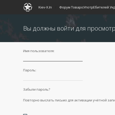
Kiev-X.In
Форум ТовароУпотрЕбителей Ук
Вы должны войти для просмотр
Имя пользователя:
Пароль:
Забыли пароль?
Повторно выслать письмо для активации учётной зап