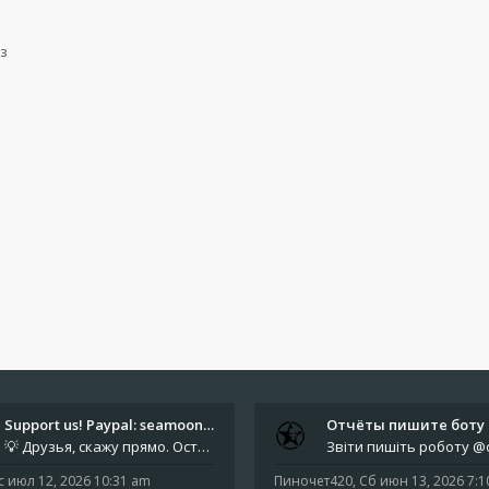
з
Support us! Paypal: seamoonpa…
💡 Друзья, скажу прямо. Осталось мало времени. За это время нам нужно закрыть последние обязательные расходы: около 500
с июл 12, 2026 10:31 am
Пиночет420
,
Сб июн 13, 2026 7: