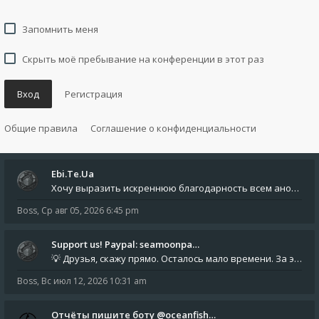
Запомнить меня
Скрыть моё пребывание на конференции в этот раз
Вход
Регистрация
Общие правила
Соглашение о конфиденциальности
Ebi.Te.Ua
Хочу выразить искреннюю благодарность всем анонимным пользователям, которые поддержали наше сообщество финансово. Благод
Boss
,
Ср авг 05, 2026 6:45 pm
Support us! Paypal: seamoonpa…
💡 Друзья, скажу прямо. Осталось мало времени. За это время нам нужно закрыть последние обязательные расходы: около 500
Boss
,
Вс июл 12, 2026 10:31 am
Отчёты пишите боту @oceanfish…