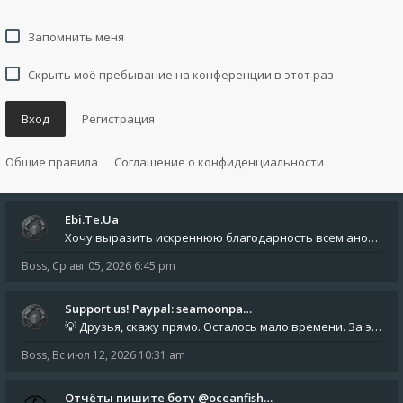
Запомнить меня
Скрыть моё пребывание на конференции в этот раз
Вход
Регистрация
Общие правила
Соглашение о конфиденциальности
Ebi.Te.Ua
Хочу выразить искреннюю благодарность всем анонимным пользователям, которые поддержали наше сообщество финансово. Благод
Boss
,
Ср авг 05, 2026 6:45 pm
Support us! Paypal: seamoonpa…
💡 Друзья, скажу прямо. Осталось мало времени. За это время нам нужно закрыть последние обязательные расходы: около 500
Boss
,
Вс июл 12, 2026 10:31 am
Отчёты пишите боту @oceanfish…