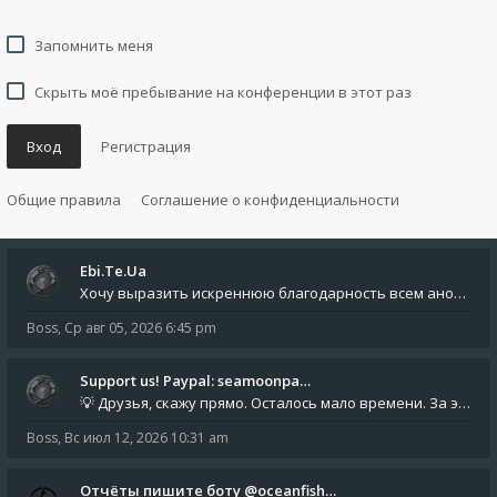
Запомнить меня
Скрыть моё пребывание на конференции в этот раз
Вход
Регистрация
Общие правила
Соглашение о конфиденциальности
Ebi.Te.Ua
Хочу выразить искреннюю благодарность всем анонимным пользователям, которые поддержали наше сообщество финансово. Благод
Boss
,
Ср авг 05, 2026 6:45 pm
Support us! Paypal: seamoonpa…
💡 Друзья, скажу прямо. Осталось мало времени. За это время нам нужно закрыть последние обязательные расходы: около 500
Boss
,
Вс июл 12, 2026 10:31 am
Отчёты пишите боту @oceanfish…