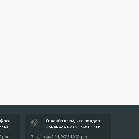
Отчёты пишите боту @oceanfish…
Спасибо всем, кто поддерживае…
Звіти пишіть роботу @oceanfishbotbot Друзі, важливе повідомлення для учасників форума. Основне звернення опублікован
Доменное имя KIEV-X.COM продлено до третьей декады августа 2027 года! Спасибо всем анонимным пользователям, которые по
10 pm
Boss
,
Чт май 14, 2026 10:01 pm