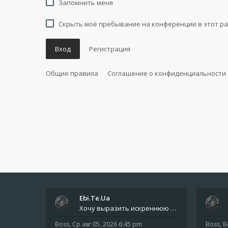
Запомнить меня
Скрыть моё пребывание на конференции в этот ра
Вход
Регистрация
Общие правила
Соглашение о конфиденциальности
Ebi.Te.Ua
Хочу выразить искреннюю благодарность всем анонимным пользователям, которые поддержали наше сообщество финансово. Благод
Boss
,
Ср авг 05, 2026 6:45 pm
Boss
,
В