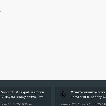
з
Support us! Paypal: seamoonpa…
💡 Друзья, скажу прямо. Осталось мало времени. За это время нам нужно закрыть последние обязательные расходы: около 500
с июл 12, 2026 10:31 am
Пиночет420
,
Сб июн 13, 2026 7: