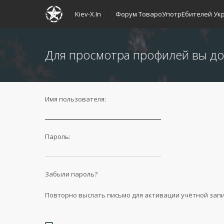
Kiev-X.In
Форум ТовароУпотрЕбителей Ук
Для просмотра профилей вы до
Имя пользователя:
Пароль:
Забыли пароль?
Повторно выслать письмо для активации учётной зап