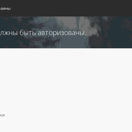
раины
лжны быть авторизованы.
иси