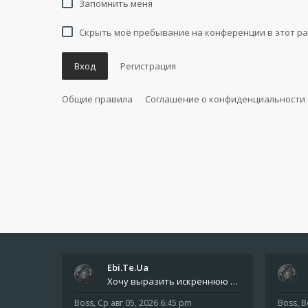
Запомнить меня
Скрыть моё пребывание на конференции в этот ра
Вход
Регистрация
Общие правила
Соглашение о конфиденциальности
Ebi.Te.Ua
Хочу выразить искреннюю благодарность всем анонимным пользователям, которые поддержали наше сообщество финансово. Благод
Boss
,
Ср авг 05, 2026 6:45 pm
Boss
,
В