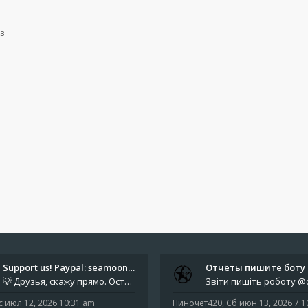
з
Support us! Paypal: seamoonpa…
💡 Друзья, скажу прямо. Осталось мало времени. За это время нам нужно закрыть последние обязательные расходы: около 500
с июл 12, 2026 10:31 am
Пиночет420
,
Сб июн 13, 2026 7: