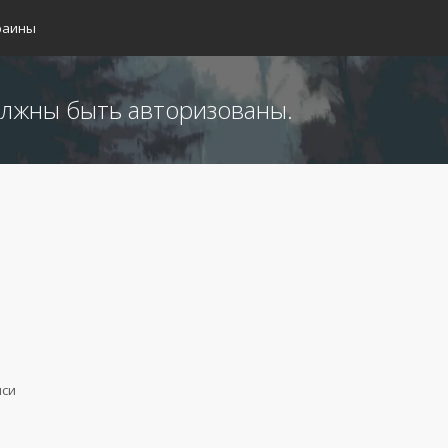
раины
лжны быть авторизованы.
иси