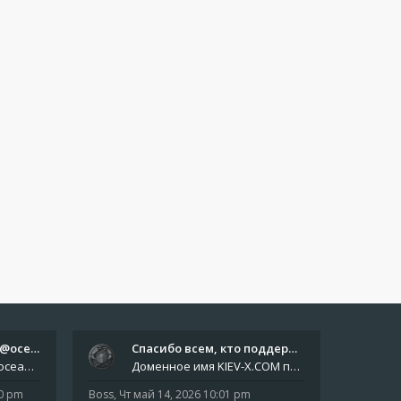
Отчёты пишите боту @oceanfish…
Спасибо всем, кто поддерживае…
Звіти пишіть роботу @oceanfishbotbot Друзі, важливе повідомлення для учасників форума. Основне звернення опублікован
Доменное имя KIEV-X.COM продлено до третьей декады августа 2027 года! Спасибо всем анонимным пользователям, которые по
10 pm
Boss
,
Чт май 14, 2026 10:01 pm