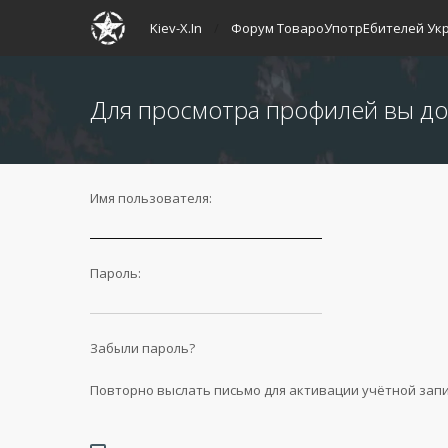
Kiev-X.In
Форум ТовароУпотрЕбителей Ук
Для просмотра профилей вы до
Имя пользователя:
Пароль:
Забыли пароль?
Повторно выслать письмо для активации учётной зап