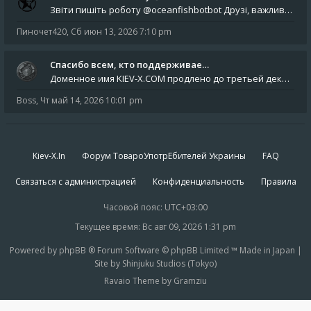
Звіти пишіть роботу @oceanfishbotbot Друзі, важливе повідомлення для учасників форума. Основне звернення опублікован
Пиночет420
,
Сб июн 13, 2026 7:10 pm
Спасибо всем, кто поддерживае…
Доменное имя KIEV-X.COM продлено до третьей декады августа 2027 года! Спасибо всем анонимным пользователям, которые по
Boss
,
Чт май 14, 2026 10:01 pm
Kiev-X.In
Форум ТовароУпотрЕбителей Украины
FAQ
Связаться с администрацией
Конфиденциальность
Правила
Часовой пояс:
UTC+03:00
Текущее время: Вс авг 09, 2026 1:31 pm
Powered by phpBB ® Forum Software © phpBB Limited ™ Made in Japan |
Site by Shinjuku Studios (Tokyo)
Ravaio Theme by Gramziu