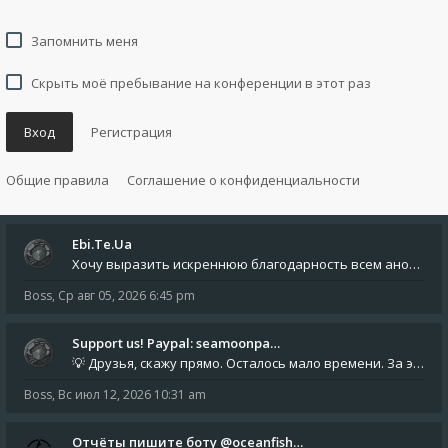
Запомнить меня
Скрыть моё пребывание на конференции в этот раз
Вход
Регистрация
Общие правила
Соглашение о конфиденциальности
Ebi.Te.Ua
Хочу выразить искреннюю благодарность всем анонимным пользователям, которые поддержали наше сообщество финансово. Благод
Boss
,
Ср авг 05, 2026 6:45 pm
Support us! Paypal: seamoonpa…
💡 Друзья, скажу прямо. Осталось мало времени. За это время нам нужно закрыть последние обязательные расходы: около 500
Boss
,
Вс июл 12, 2026 10:31 am
Отчёты пишите боту @oceanfish…