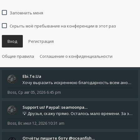
Запомнить меня
Скрыть моё пребывание на конференции в этот раз
Вход
Регистрация
Общие правила
Соглашение о конфиденциальности
Ebi.Te.Ua
Хочу выразить искреннюю благодарность всем анонимным пользователям, которые поддержали наше сообщество финансово. Благод
Boss
,
Ср авг 05, 2026 6:45 pm
Support us! Paypal: seamoonpa…
💡 Друзья, скажу прямо. Осталось мало времени. За это время нам нужно закрыть последние обязательные расходы: около 500
Boss
,
Вс июл 12, 2026 10:31 am
Отчёты пишите боту @oceanfish…