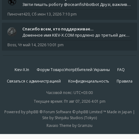
Звіти пишіть роботу @oceanfishbotbot Друзі, важливе повідомлення для учасників форума. Основне звернення опублікован
Пиночет420
,
Сб июн 13, 2026 7:10 pm
Спасибо всем, кто поддерживае…
Доменное имя KIEV-X.COM продлено до третьей декады августа 2027 года! Спасибо всем анонимным пользователям, которые по
Boss
,
Чт май 14, 2026 10:01 pm
Kiev-X.In
Форум ТовароУпотрЕбителей Украины
FAQ
Связаться с администрацией
Конфиденциальность
Правила
Часовой пояс:
UTC+03:00
Текущее время: Пт авг 07, 2026 4:01 pm
Powered by phpBB ® Forum Software © phpBB Limited ™ Made in Japan |
Site by Shinjuku Studios (Tokyo)
Ravaio Theme by Gramziu