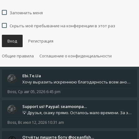
Запомнить меня
Скрыть моё пребывание на конференции в этот раз
Вход
Регистрация
Общие правила
Соглашение о конфиденциальности
Ebi.Te.Ua
Хочу выразить искреннюю благодарность всем анонимным пользователям, которые поддержали наше сообщество финансово. Благод
Boss
,
Ср авг 05, 2026 6:45 pm
Support us! Paypal: seamoonpa…
💡 Друзья, скажу прямо. Осталось мало времени. За это время нам нужно закрыть последние обязательные расходы: около 500
Boss
,
Вс июл 12, 2026 10:31 am
Отчёты пишите боту @oceanfish…