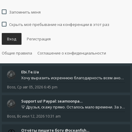
Запомнить меня
Скрыть моё пребывание на конференции в этот раз
Вход
Регистрация
Общие правила
Соглашение о конфиденциальности
Ebi.Te.Ua
Хочу выразить искреннюю благодарность всем анонимным пользователям, которые поддержали наше сообщество финансово. Благод
Boss
,
Ср авг 05, 2026 6:45 pm
Support us! Paypal: seamoonpa…
💡 Друзья, скажу прямо. Осталось мало времени. За это время нам нужно закрыть последние обязательные расходы: около 500
Boss
,
Вс июл 12, 2026 10:31 am
Отчёты пишите боту @oceanfish…