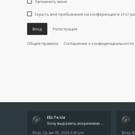
Запомнить меня
Скрыть моё пребывание на конференции в этот ра
Вход
Регистрация
Общие правила
Соглашение о конфиденциальности
Ebi.Te.Ua
Хочу выразить искреннюю благодарность всем анонимным пользователям, которые поддержали наше сообщество финансово. Благод
Boss
,
Ср авг 05, 2026 6:45 pm
Boss
,
В