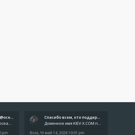
Отчёты пишите боту @oceanfish…
Спасибо всем, кто поддерживае…
Звіти пишіть роботу @oceanfishbotbot Друзі, важливе повідомлення для учасників форума. Основне звернення опублікован
Доменное имя KIEV-X.COM продлено до третьей декады августа 2027 года! Спасибо всем анонимным пользователям, которые по
10 pm
Boss
,
Чт май 14, 2026 10:01 pm