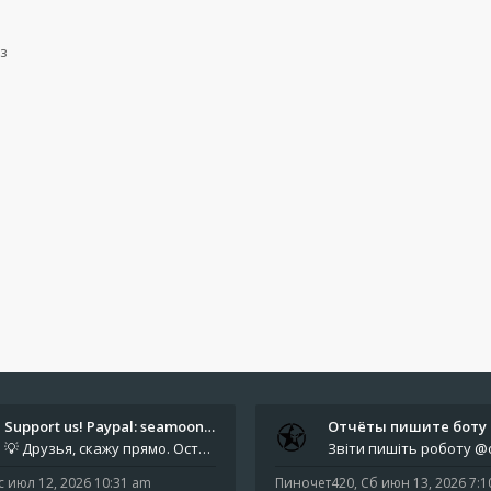
з
Support us! Paypal: seamoonpa…
💡 Друзья, скажу прямо. Осталось мало времени. За это время нам нужно закрыть последние обязательные расходы: около 500
с июл 12, 2026 10:31 am
Пиночет420
,
Сб июн 13, 2026 7: