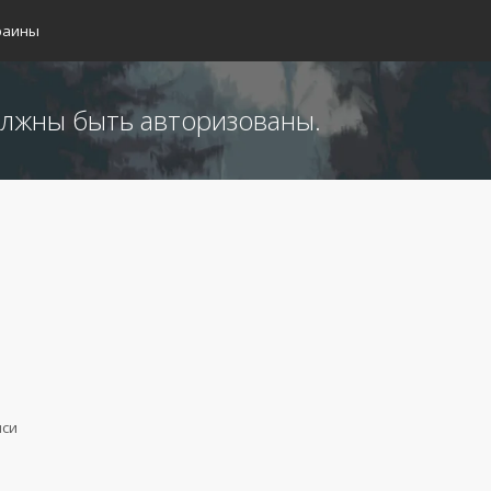
раины
лжны быть авторизованы.
иси