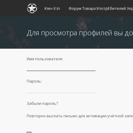
Kiev-X.In
Форум ТовароУпотрЕбителей Ук
Для просмотра профилей вы до
Имя пользователя:
Пароль:
Забыли пароль?
Повторно выслать письмо для активации учётной зап