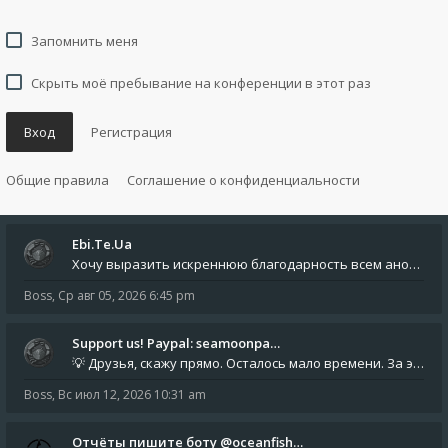
Запомнить меня
Скрыть моё пребывание на конференции в этот раз
Вход
Регистрация
Общие правила
Соглашение о конфиденциальности
Ebi.Te.Ua
Хочу выразить искреннюю благодарность всем анонимным пользователям, которые поддержали наше сообщество финансово. Благод
Boss
,
Ср авг 05, 2026 6:45 pm
Support us! Paypal: seamoonpa…
💡 Друзья, скажу прямо. Осталось мало времени. За это время нам нужно закрыть последние обязательные расходы: около 500
Boss
,
Вс июл 12, 2026 10:31 am
Отчёты пишите боту @oceanfish…