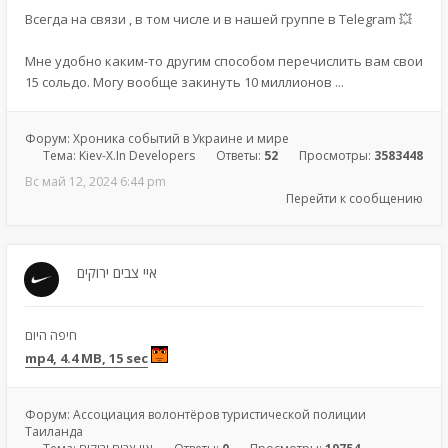
Всегда на связи , в том числе и в нашей группе в Telegram 💥
Мне удобно каким-то другим способом перечислить вам свои
15 сольдо. Могу вообще закинуть 10 миллионов ...
Форум:
Хроника событий в Украине и мире
Тема:
Kiev-X.In Developers
Ответы:
52
Просмотры:
3583448
Вс май 12, 2024 6:44 pm
Перейти к сообщению
איי צבים ירוקים
חיפה היום
mp4, 4.4 MB, 15 sec
Форум:
Ассоциация волонтёров туристической полиции
Таиланда