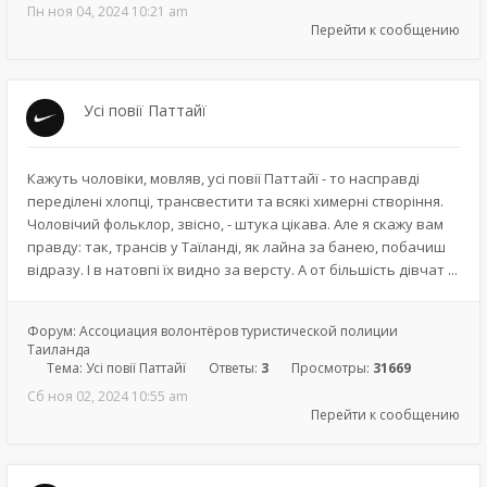
Пн ноя 04, 2024 10:21 am
Перейти к сообщению
Усі повії Паттайї
Кажуть чоловіки, мовляв, усі повії Паттайї - то насправді
переділені хлопці, трансвестити та всякі химерні створіння.
Чоловічий фольклор, звісно, - штука цікава. Але я скажу вам
правду: так, трансів у Таїланді, як лайна за банею, побачиш
відразу. І в натовпі їх видно за версту. А от більшість дівчат ...
Форум:
Ассоциация волонтёров туристической полиции
Таиланда
Тема:
Усі повії Паттайї
Ответы:
3
Просмотры:
31669
Сб ноя 02, 2024 10:55 am
Перейти к сообщению