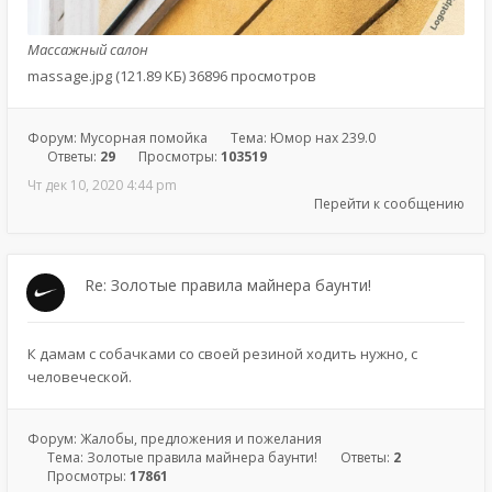
Массажный салон
massage.jpg (121.89 КБ) 36896 просмотров
Форум:
Мусорная помойка
Тема:
Юмор нах 239.0
Ответы:
29
Просмотры:
103519
Чт дек 10, 2020 4:44 pm
Перейти к сообщению
Re: Золотые правила майнера баунти!
К дамам с собачками со своей резиной ходить нужно, с
человеческой.
Форум:
Жалобы, предложения и пожелания
Тема:
Золотые правила майнера баунти!
Ответы:
2
Просмотры:
17861