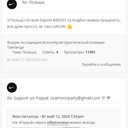
Re: Польша
У Польщі і по всієї Європі BADOO та подібні сервіси працюють,
все дуже просто, як таксі UKLON
Форум:
Ассоциация волонтёров туристической полиции
Таиланда
Тема:
Польша
Ответы:
4
Просмотры:
11891
Вс май 12, 2024 8:25 pm
Перейти к сообщению
Re: Support us! Paypal: seamoonparty@gmail.com 💛 💙
Boss
писал(а):
↑
Вс май 12, 2024 7:34 pm
На «Paypal» через
обменники
можно всегда