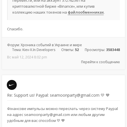
перевести, или на аккаунт 372762361 на
криптовалютной бирже «Binance», или купив
коллекцию наших токенов на
файлообменниках
.
Спасибо.
Форум:
Хроника событий в Украине и мире
Тема:
Kiev-X.In Developers
Ответы:
52
Просмотры:
3583448
Вс май 12, 2024 8:02 pm
Перейти к сообщению
Re: Support us! Paypal: seamoonparty@gmail.com 💛 💙
Фінансове импульсы можно переслать через систему Paypal
на адрес seamoonparty@gmail.com или любым другим
удобным для вас способом 💛 💙