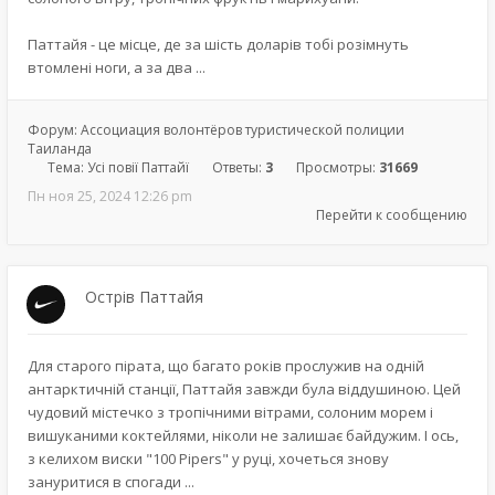
Паттайя - це місце, де за шість доларів тобі розімнуть
втомлені ноги, а за два ...
Форум:
Ассоциация волонтёров туристической полиции
Таиланда
Тема:
Усі повії Паттайї
Ответы:
3
Просмотры:
31669
Пн ноя 25, 2024 12:26 pm
Перейти к сообщению
Острів Паттайя
Для старого пірата, що багато років прослужив на одній
антарктичній станції, Паттайя завжди була віддушиною. Цей
чудовий містечко з тропічними вітрами, солоним морем і
вишуканими коктейлями, ніколи не залишає байдужим. І ось,
з келихом виски "100 Pipers" у руці, хочеться знову
зануритися в спогади ...