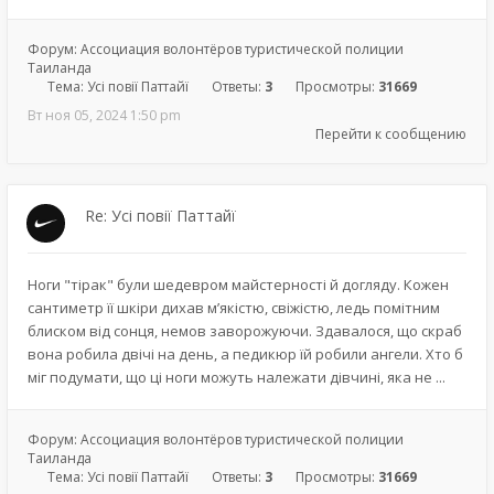
Форум:
Ассоциация волонтёров туристической полиции
Таиланда
Тема:
Усі повії Паттайї
Ответы:
3
Просмотры:
31669
Вт ноя 05, 2024 1:50 pm
Перейти к сообщению
Re: Усі повії Паттайї
Ноги "тірак" були шедевром майстерності й догляду. Кожен
сантиметр її шкіри дихав м’якістю, свіжістю, ледь помітним
блиском від сонця, немов заворожуючи. Здавалося, що скраб
вона робила двічі на день, а педикюр їй робили ангели. Хто б
міг подумати, що ці ноги можуть належати дівчині, яка не ...
Форум:
Ассоциация волонтёров туристической полиции
Таиланда
Тема:
Усі повії Паттайї
Ответы:
3
Просмотры:
31669