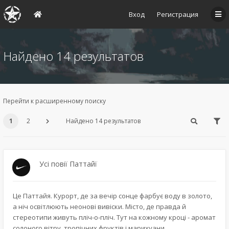
Вход
Регистрация
Найдено 14 результатов
Перейти к расширенному поиску
1
2
Найдено 14 результатов
Усі повії Паттайї
Це Паттайя. Курорт, де за вечір сонце фарбує воду в золото,
а ніч освітлюють неонові вивіски. Місто, де правда й
стереотипи живуть пліч-о-пліч. Тут на кожному кроці - аромат
солоного вітру, тропічних фруктів і марихуани.