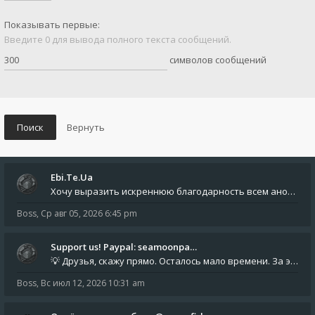
Показывать первые:
Введите 0 для вывода полного текста сообщений.
символов сообщений
Ebi.Te.Ua
Хочу выразить искреннюю благодарность всем анонимным пользователям, которые поддержали наше сообщество финансово. Благод
Boss
,
Ср авг 05, 2026 6:45 pm
Support us! Paypal: seamoonpa…
💡 Друзья, скажу прямо. Осталось мало времени. За это время нам нужно закрыть последние обязательные расходы: около 500
Boss
,
Вс июл 12, 2026 10:31 am