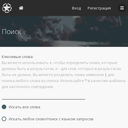
Вход
Регистрация
Поиск
Ключевые слова:
Вы можете использовать
+
, чтобы определить слова, которые
должны быть в результатах, и
-
для слов, которых в результатах
быть не должно. Вы можете разделить слова символом
|
для
поиска любого слова из списка. Используйте
*
в качестве шаблона
для частичного совпадения.
Искать все слова
Искать любое слово/поиск с языком запросов