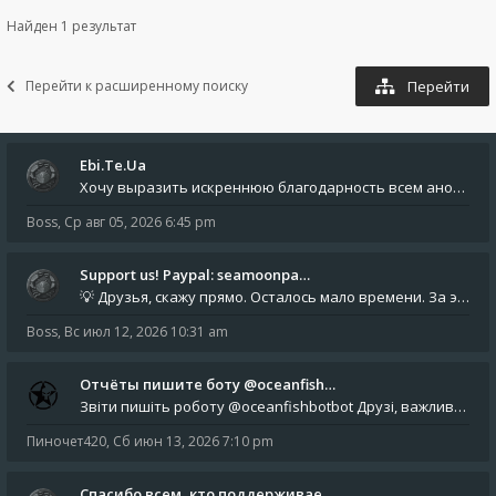
Найден 1 результат
Перейти к расширенному поиску
Перейти
Ebi.Te.Ua
Хочу выразить искреннюю благодарность всем анонимным пользователям, которые поддержали наше сообщество финансово. Благод
Boss
,
Ср авг 05, 2026 6:45 pm
Support us! Paypal: seamoonpa…
💡 Друзья, скажу прямо. Осталось мало времени. За это время нам нужно закрыть последние обязательные расходы: около 500
Boss
,
Вс июл 12, 2026 10:31 am
Отчёты пишите боту @oceanfish…
Звіти пишіть роботу @oceanfishbotbot Друзі, важливе повідомлення для учасників форума. Основне звернення опублікован
Пиночет420
,
Сб июн 13, 2026 7:10 pm
Спасибо всем, кто поддерживае…