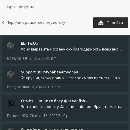
Найден 1 результат
Перейти к расширенному поиску
Перейти
Ebi.Te.Ua
Хочу выразить искреннюю благодарность всем анонимным пользователям, которые поддержали наше сообщество финансово. Благод
Boss
,
Ср авг 05, 2026 6:45 pm
Support us! Paypal: seamoonpa…
💡 Друзья, скажу прямо. Осталось мало времени. За это время нам нужно закрыть последние обязательные расходы: около 500
Boss
,
Вс июл 12, 2026 10:31 am
Отчёты пишите боту @oceanfish…
Звіти пишіть роботу @oceanfishbotbot Друзі, важливе повідомлення для учасників форума. Основне звернення опублікован
Пиночет420
,
Сб июн 13, 2026 7:10 pm
Спасибо всем, кто поддерживае…