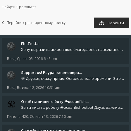
Найден 1 результат
Перейти к расширенному поиску
Перейти
Ebi.Te.Ua
Хочу выразить искреннюю благодарность всем анонимным пользователям, которые поддержали наше сообщество финансово. Благод
Boss
,
Ср авг 05, 2026 6:45 pm
Support us! Paypal: seamoonpa…
💡 Друзья, скажу прямо. Осталось мало времени. За это время нам нужно закрыть последние обязательные расходы: около 500
Boss
,
Вс июл 12, 2026 10:31 am
Отчёты пишите боту @oceanfish…
Звіти пишіть роботу @oceanfishbotbot Друзі, важливе повідомлення для учасників форума. Основне звернення опублікован
Пиночет420
,
Сб июн 13, 2026 7:10 pm
Спасибо всем, кто поддерживае…