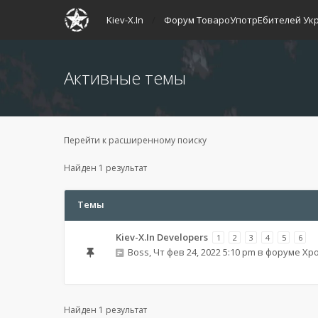
Kiev-X.In
Форум ТовароУпотрЕбителей Ук
Активные темы
Перейти к расширенному поиску
Найден 1 результат
Темы
Kiev-X.In Developers
1
2
3
4
5
6
Boss
,
Чт фев 24, 2022 5:10 pm
в форуме
Хро
Найден 1 результат