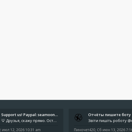
Support us! Paypal: seamoonpa…
💡 Друзья, скажу прямо. Осталось мало времени. За это время нам нужно закрыть последние обязательные расходы: около 500
с июл 12, 2026 10:31 am
Пиночет420
,
Сб июн 13, 2026 7: