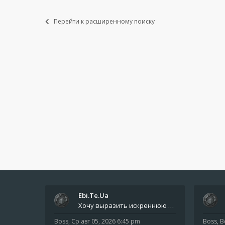
Перейти к расширенному поиску
Ebi.Te.Ua
Хочу выразить искреннюю благодарность всем анонимным пользователям, которые поддержали наше сообщество финансово. Благод
Boss
,
Ср авг 05, 2026 6:45 pm
Boss
,
В