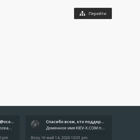
Перейти
Отчёты пишите боту @oceanfish…
Спасибо всем, кто поддерживае…
Звіти пишіть роботу @oceanfishbotbot Друзі, важливе повідомлення для учасників форума. Основне звернення опублікован
Доменное имя KIEV-X.COM продлено до третьей декады августа 2027 года! Спасибо всем анонимным пользователям, которые по
10 pm
Boss
,
Чт май 14, 2026 10:01 pm