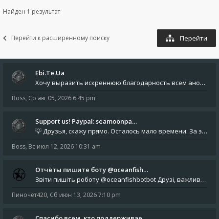
Найден 1 результат
Перейти к расширенному поиску
Перейти
Ebi.Te.Ua
Хочу выразить искреннюю благодарность всем анонимным пользователям, которые поддержали наше сообщество финансово. Благод
Boss
,
Ср авг 05, 2026 6:45 pm
Support us! Paypal: seamoonpa…
💡 Друзья, скажу прямо. Осталось мало времени. За это время нам нужно закрыть последние обязательные расходы: около 500
Boss
,
Вс июл 12, 2026 10:31 am
Отчёты пишите боту @oceanfish…
Звіти пишіть роботу @oceanfishbotbot Друзі, важливе повідомлення для учасників форума. Основне звернення опублікован
Пиночет420
,
Сб июн 13, 2026 7:10 pm
Спасибо всем, кто поддерживае…