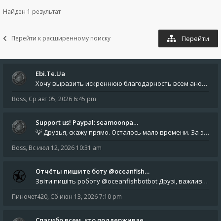
Найден 1 результат
Перейти к расширенному поиску
Перейти
Ebi.Te.Ua
Хочу выразить искреннюю благодарность всем анонимным пользователям, которые поддержали наше сообщество финансово. Благод
Boss
,
Ср авг 05, 2026 6:45 pm
Support us! Paypal: seamoonpa…
💡 Друзья, скажу прямо. Осталось мало времени. За это время нам нужно закрыть последние обязательные расходы: около 500
Boss
,
Вс июл 12, 2026 10:31 am
Отчёты пишите боту @oceanfish…
Звіти пишіть роботу @oceanfishbotbot Друзі, важливе повідомлення для учасників форума. Основне звернення опублікован
Пиночет420
,
Сб июн 13, 2026 7:10 pm
Спасибо всем, кто поддерживае…