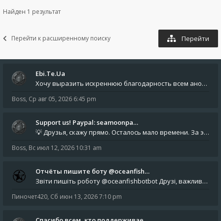
Найден 1 результат
Перейти к расширенному поиску
Перейти
Ebi.Te.Ua
Хочу выразить искреннюю благодарность всем анонимным пользователям, которые поддержали наше сообщество финансово. Благод
Boss
,
Ср авг 05, 2026 6:45 pm
Support us! Paypal: seamoonpa…
💡 Друзья, скажу прямо. Осталось мало времени. За это время нам нужно закрыть последние обязательные расходы: около 500
Boss
,
Вс июл 12, 2026 10:31 am
Отчёты пишите боту @oceanfish…
Звіти пишіть роботу @oceanfishbotbot Друзі, важливе повідомлення для учасників форума. Основне звернення опублікован
Пиночет420
,
Сб июн 13, 2026 7:10 pm
Спасибо всем, кто поддерживае…