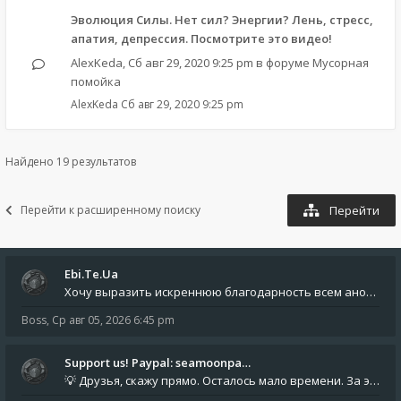
Эволюция Силы. Нет сил? Энергии? Лень, стресс,
апатия, депрессия. Посмотрите это видео!
AlexKeda
,
Сб авг 29, 2020 9:25 pm
в форуме
Мусорная
помойка
AlexKeda
Сб авг 29, 2020 9:25 pm
Найдено 19 результатов
Перейти к расширенному поиску
Перейти
Ebi.Te.Ua
Хочу выразить искреннюю благодарность всем анонимным пользователям, которые поддержали наше сообщество финансово. Благод
Boss
,
Ср авг 05, 2026 6:45 pm
Support us! Paypal: seamoonpa…
💡 Друзья, скажу прямо. Осталось мало времени. За это время нам нужно закрыть последние обязательные расходы: около 500