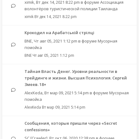
ximik
,
Вт дек 14, 2021 8:22 pm
в форуме
Ассоциация
волонтёров туристической полиции Таиланда
ximik
Вт дек 14, 2021 8:22 pm
Крокодил на Арабатській стрілці
BNE
,
Чт авг 05, 2021 1:12 pm
в форуме
Мусорная
помойка
BNE
Чт авг 05, 2021 1:12 pm
Тайная Власть Денег. Уровни реальности в
трейдинге и жизни. Высшая Психология. Сергей
Змеев. 18+
AlexKeda
,
Вт мар 09, 2021 5:14 pm
в форуме
Мусорная
помойка
AlexKeda
Вт мар 09, 2021 5:14 pm
Сообщения, которые пришли через «Secret
confessions»
SC [Crawler]
,
Вт окт 06, 2020 12:38 pm
в форуме