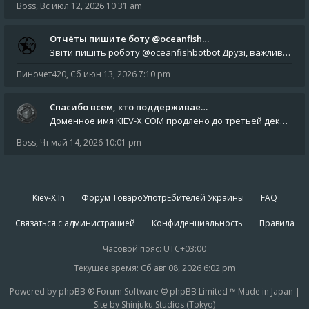
Boss
,
Вс июл 12, 2026 10:31 am
Отчёты пишите боту @oceanfish…
Звіти пишіть роботу @oceanfishbotbot Друзі, важливе повідомлення для учасників форума. Основне звернення опублікован
Пиночет420
,
Сб июн 13, 2026 7:10 pm
Спасибо всем, кто поддерживае…
Доменное имя KIEV-X.COM продлено до третьей декады августа 2027 года! Спасибо всем анонимным пользователям, которые по
Boss
,
Чт май 14, 2026 10:01 pm
Kiev-X.In
Форум ТовароУпотрЕбителей Украины
FAQ
Связаться с администрацией
Конфиденциальность
Правила
Часовой пояс:
UTC+03:00
Текущее время: Сб авг 08, 2026 6:02 pm
Powered by phpBB ® Forum Software © phpBB Limited ™ Made in Japan |
Site by Shinjuku Studios (Tokyo)