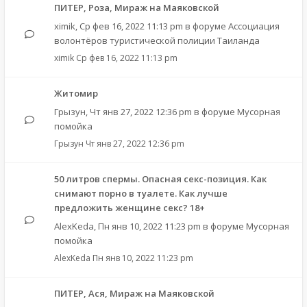
ПИТЕР, Роза, Мираж на Маяковской
ximik
,
Ср фев 16, 2022 11:13 pm
в форуме
Ассоциация
волонтёров туристической полиции Таиланда
ximik
Ср фев 16, 2022 11:13 pm
Житомир
Грызун
,
Чт янв 27, 2022 12:36 pm
в форуме
Мусорная
помойка
Грызун
Чт янв 27, 2022 12:36 pm
50 литров спермы. Опасная секс-позиция. Как
снимают порно в туалете. Как лучше
предложить женщине секс? 18+
AlexKeda
,
Пн янв 10, 2022 11:23 pm
в форуме
Мусорная
помойка
AlexKeda
Пн янв 10, 2022 11:23 pm
ПИТЕР, Ася, Мираж на Маяковской