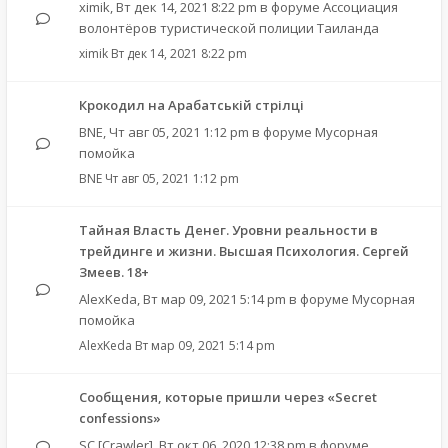
ximik
,
Вт дек 14, 2021 8:22 pm
в форуме
Ассоциация
волонтёров туристической полиции Таиланда
ximik
Вт дек 14, 2021 8:22 pm
Крокодил на Арабатській стрілці
BNE
,
Чт авг 05, 2021 1:12 pm
в форуме
Мусорная
помойка
BNE
Чт авг 05, 2021 1:12 pm
Тайная Власть Денег. Уровни реальности в
трейдинге и жизни. Высшая Психология. Сергей
Змеев. 18+
AlexKeda
,
Вт мар 09, 2021 5:14 pm
в форуме
Мусорная
помойка
AlexKeda
Вт мар 09, 2021 5:14 pm
Сообщения, которые пришли через «Secret
confessions»
SC [Crawler]
,
Вт окт 06, 2020 12:38 pm
в форуме