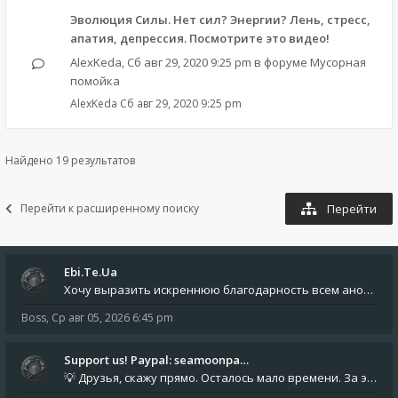
Эволюция Силы. Нет сил? Энергии? Лень, стресс,
апатия, депрессия. Посмотрите это видео!
AlexKeda
,
Сб авг 29, 2020 9:25 pm
в форуме
Мусорная
помойка
AlexKeda
Сб авг 29, 2020 9:25 pm
Найдено 19 результатов
Перейти к расширенному поиску
Перейти
Ebi.Te.Ua
Хочу выразить искреннюю благодарность всем анонимным пользователям, которые поддержали наше сообщество финансово. Благод
Boss
,
Ср авг 05, 2026 6:45 pm
Support us! Paypal: seamoonpa…
💡 Друзья, скажу прямо. Осталось мало времени. За это время нам нужно закрыть последние обязательные расходы: около 500