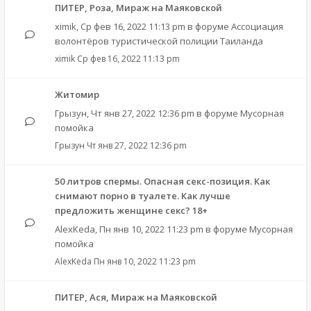
ПИТЕР, Роза, Мираж на Маяковской
ximik
,
Ср фев 16, 2022 11:13 pm
в форуме
Ассоциация
волонтёров туристической полиции Таиланда
ximik
Ср фев 16, 2022 11:13 pm
Житомир
Грызун
,
Чт янв 27, 2022 12:36 pm
в форуме
Мусорная
помойка
Грызун
Чт янв 27, 2022 12:36 pm
50 литров спермы. Опасная секс-позиция. Как
снимают порно в туалете. Как лучше
предложить женщине секс? 18+
AlexKeda
,
Пн янв 10, 2022 11:23 pm
в форуме
Мусорная
помойка
AlexKeda
Пн янв 10, 2022 11:23 pm
ПИТЕР, Ася, Мираж на Маяковской