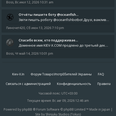
Boss
,
Вс июл 12, 2026 10:31 am
Отчёты пишите боту @oceanfish…
Звіти пишіть роботу @oceanfishbotbot Друзі, важливе повідомлення для учасників форума. Основне звернення опублікован
Пиночет420
,
Сб июн 13, 2026 7:10 pm
Спасибо всем, кто поддерживае…
Доменное имя KIEV-X.COM продлено до третьей декады августа 2027 года! Спасибо всем анонимным пользователям, которые по
Boss
,
Чт май 14, 2026 10:01 pm
Kiev-X.In
Форум ТовароУпотрЕбителей Украины
FAQ
Связаться с администрацией
Конфиденциальность
Правила
Часовой пояс:
UTC+03:00
Текущее время: Вс авг 09, 2026 12:46 am
Powered by phpBB ® Forum Software © phpBB Limited ™ Made in Japan |
Site by Shinjuku Studios (Tokyo)