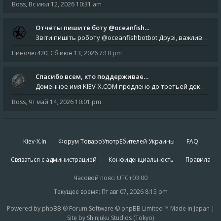
Boss
,
Вс июл 12, 2026 10:31 am
Отчёты пишите боту @oceanfish…
Звіти пишіть роботу @oceanfishbotbot Друзі, важливе повідомлення для учасників форума. Основне звернення опублікован
Пиночет420
,
Сб июн 13, 2026 7:10 pm
Спасибо всем, кто поддерживае…
Доменное имя KIEV-X.COM продлено до третьей декады августа 2027 года! Спасибо всем анонимным пользователям, которые по
Boss
,
Чт май 14, 2026 10:01 pm
Kiev-X.In
Форум ТовароУпотрЕбителей Украины
FAQ
Связаться с администрацией
Конфиденциальность
Правила
Часовой пояс:
UTC+03:00
Текущее время: Пт авг 07, 2026 8:15 pm
Powered by phpBB ® Forum Software © phpBB Limited ™ Made in Japan |
Site by Shinjuku Studios (Tokyo)