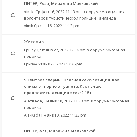
ПИТЕР, Роза, Мираж на Маяковской
ximik
,
Ср фев 16, 2022 11:13 pm
в форуме
Ассоциация
волонтёров туристической полиции Таиланда
ximik
Ср фев 16, 2022 11:13 pm
Житомир
Грызун
,
Чт янв 27, 2022 12:36 pm
в форуме
Мусорная
помойка
Грызун
Чт янв 27, 2022 12:36 pm
50 литров спермы. Опасная секс-позиция. Как
снимают порно в туалете. Как лучше
предложить женщине секс? 18+
AlexKeda
,
Пн янв 10, 2022 11:23 pm
в форуме
Мусорная
помойка
AlexKeda
Пн янв 10, 2022 11:23 pm
ПИТЕР, Ася, Мираж на Маяковской