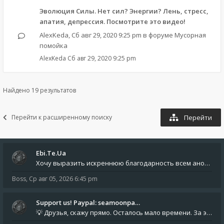
Эволюция Силы. Нет сил? Энергии? Лень, стресс,
апатия, депрессия. Посмотрите это видео!
AlexKeda
,
Сб авг 29, 2020 9:25 pm
в форуме
Мусорная
помойка
AlexKeda
Сб авг 29, 2020 9:25 pm
Найдено 19 результатов
Перейти к расширенному поиску
Перейти
Ebi.Te.Ua
Хочу выразить искреннюю благодарность всем анонимным пользователям, которые поддержали наше сообщество финансово. Благод
Boss
,
Ср авг 05, 2026 6:45 pm
Support us! Paypal: seamoonpa…
💡 Друзья, скажу прямо. Осталось мало времени. За это время нам нужно закрыть последние обязательные расходы: около 500