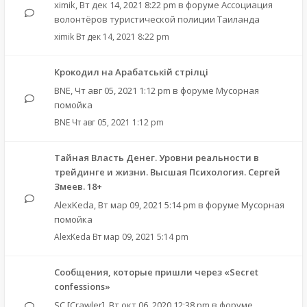
ximik
,
Вт дек 14, 2021 8:22 pm
в форуме
Ассоциация
волонтёров туристической полиции Таиланда
ximik
Вт дек 14, 2021 8:22 pm
Крокодил на Арабатській стрілці
BNE
,
Чт авг 05, 2021 1:12 pm
в форуме
Мусорная
помойка
BNE
Чт авг 05, 2021 1:12 pm
Тайная Власть Денег. Уровни реальности в
трейдинге и жизни. Высшая Психология. Сергей
Змеев. 18+
AlexKeda
,
Вт мар 09, 2021 5:14 pm
в форуме
Мусорная
помойка
AlexKeda
Вт мар 09, 2021 5:14 pm
Сообщения, которые пришли через «Secret
confessions»
SC [Crawler]
,
Вт окт 06, 2020 12:38 pm
в форуме