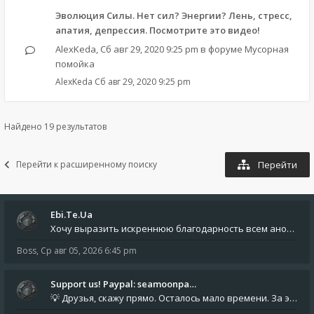
Эволюция Силы. Нет сил? Энергии? Лень, стресс,
апатия, депрессия. Посмотрите это видео!
AlexKeda
,
Сб авг 29, 2020 9:25 pm
в форуме
Мусорная
помойка
AlexKeda
Сб авг 29, 2020 9:25 pm
Найдено 19 результатов
Перейти к расширенному поиску
Перейти
Ebi.Te.Ua
Хочу выразить искреннюю благодарность всем анонимным пользователям, которые поддержали наше сообщество финансово. Благод
Boss
,
Ср авг 05, 2026 6:45 pm
Support us! Paypal: seamoonpa…
💡 Друзья, скажу прямо. Осталось мало времени. За это время нам нужно закрыть последние обязательные расходы: около 500