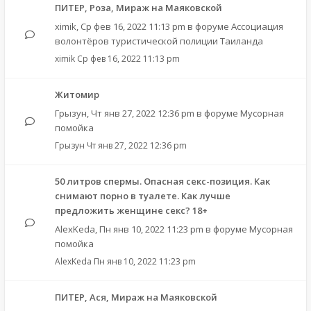
ПИТЕР, Роза, Мираж на Маяковской
ximik
,
Ср фев 16, 2022 11:13 pm
в форуме
Ассоциация
волонтёров туристической полиции Таиланда
ximik
Ср фев 16, 2022 11:13 pm
Житомир
Грызун
,
Чт янв 27, 2022 12:36 pm
в форуме
Мусорная
помойка
Грызун
Чт янв 27, 2022 12:36 pm
50 литров спермы. Опасная секс-позиция. Как
снимают порно в туалете. Как лучше
предложить женщине секс? 18+
AlexKeda
,
Пн янв 10, 2022 11:23 pm
в форуме
Мусорная
помойка
AlexKeda
Пн янв 10, 2022 11:23 pm
ПИТЕР, Ася, Мираж на Маяковской