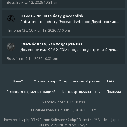
Boss
,
Вс июл 12, 2026 10:31 am
Отчёты пишите боту @oceanfish…
Звіти пишіть роботу @oceanfishbotbot Друзі, важливе повідомлення для учасників форума. Основне звернення опублікован
Пиночет420
,
Сб июн 13, 2026 7:10 pm
Спасибо всем, кто поддерживае…
Доменное имя KIEV-X.COM продлено до третьей декады августа 2027 года! Спасибо всем анонимным пользователям, которые по
Boss
,
Чт май 14, 2026 10:01 pm
Kiev-X.In
Форум ТовароУпотрЕбителей Украины
FAQ
Связаться с администрацией
Конфиденциальность
Правила
Часовой пояс:
UTC+03:00
Текущее время: Сб авг 08, 2026 1:55 am
Powered by phpBB ® Forum Software © phpBB Limited ™ Made in Japan |
Site by Shinjuku Studios (Tokyo)