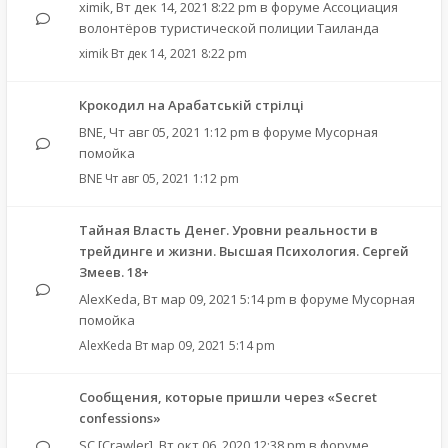
ximik
,
Вт дек 14, 2021 8:22 pm
в форуме
Ассоциация
волонтёров туристической полиции Таиланда
ximik
Вт дек 14, 2021 8:22 pm
Крокодил на Арабатській стрілці
BNE
,
Чт авг 05, 2021 1:12 pm
в форуме
Мусорная
помойка
BNE
Чт авг 05, 2021 1:12 pm
Тайная Власть Денег. Уровни реальности в
трейдинге и жизни. Высшая Психология. Сергей
Змеев. 18+
AlexKeda
,
Вт мар 09, 2021 5:14 pm
в форуме
Мусорная
помойка
AlexKeda
Вт мар 09, 2021 5:14 pm
Сообщения, которые пришли через «Secret
confessions»
SC [Crawler]
,
Вт окт 06, 2020 12:38 pm
в форуме