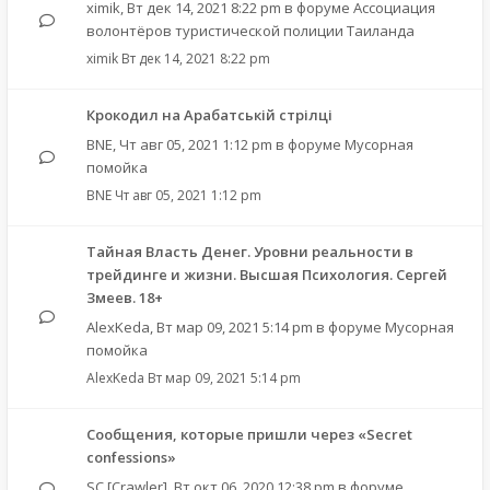
ximik
,
Вт дек 14, 2021 8:22 pm
в форуме
Ассоциация
волонтёров туристической полиции Таиланда
ximik
Вт дек 14, 2021 8:22 pm
Крокодил на Арабатській стрілці
BNE
,
Чт авг 05, 2021 1:12 pm
в форуме
Мусорная
помойка
BNE
Чт авг 05, 2021 1:12 pm
Тайная Власть Денег. Уровни реальности в
трейдинге и жизни. Высшая Психология. Сергей
Змеев. 18+
AlexKeda
,
Вт мар 09, 2021 5:14 pm
в форуме
Мусорная
помойка
AlexKeda
Вт мар 09, 2021 5:14 pm
Сообщения, которые пришли через «Secret
confessions»
SC [Crawler]
,
Вт окт 06, 2020 12:38 pm
в форуме