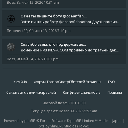
Boss
,
Вс июл 12, 2026 10:31 am
Отчёты пишите боту @oceanfish…
Звіти пишіть роботу @oceanfishbotbot Друзі, важливе повідомлення для учасників форума. Основне звернення опублікован
Пиночет420
,
Сб июн 13, 2026 7:10 pm
Спасибо всем, кто поддерживае…
Доменное имя KIEV-X.COM продлено до третьей декады августа 2027 года! Спасибо всем анонимным пользователям, которые по
Boss
,
Чт май 14, 2026 10:01 pm
Kiev-X.In
Форум ТовароУпотрЕбителей Украины
FAQ
Связаться с администрацией
Конфиденциальность
Правила
Часовой пояс:
UTC+03:00
Текущее время: Вс авг 09, 2026 5:52 am
Powered by phpBB ® Forum Software © phpBB Limited ™ Made in Japan |
Site by Shinjuku Studios (Tokyo)