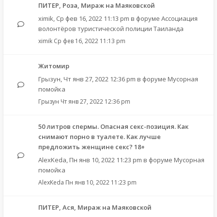
ПИТЕР, Роза, Мираж на Маяковской
ximik
,
Ср фев 16, 2022 11:13 pm
в форуме
Ассоциация
волонтёров туристической полиции Таиланда
ximik
Ср фев 16, 2022 11:13 pm
Житомир
Грызун
,
Чт янв 27, 2022 12:36 pm
в форуме
Мусорная
помойка
Грызун
Чт янв 27, 2022 12:36 pm
50 литров спермы. Опасная секс-позиция. Как
снимают порно в туалете. Как лучше
предложить женщине секс? 18+
AlexKeda
,
Пн янв 10, 2022 11:23 pm
в форуме
Мусорная
помойка
AlexKeda
Пн янв 10, 2022 11:23 pm
ПИТЕР, Ася, Мираж на Маяковской