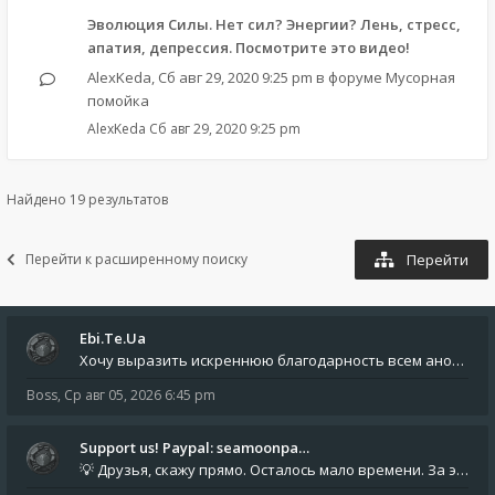
Эволюция Силы. Нет сил? Энергии? Лень, стресс,
апатия, депрессия. Посмотрите это видео!
AlexKeda
,
Сб авг 29, 2020 9:25 pm
в форуме
Мусорная
помойка
AlexKeda
Сб авг 29, 2020 9:25 pm
Найдено 19 результатов
Перейти к расширенному поиску
Перейти
Ebi.Te.Ua
Хочу выразить искреннюю благодарность всем анонимным пользователям, которые поддержали наше сообщество финансово. Благод
Boss
,
Ср авг 05, 2026 6:45 pm
Support us! Paypal: seamoonpa…
💡 Друзья, скажу прямо. Осталось мало времени. За это время нам нужно закрыть последние обязательные расходы: около 500