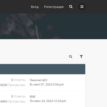
Вход
Регистрация
0
Ответы
Пиночет420
Вс июл 07, 2024 3:58 pm
16203
Просмотры
0
Ответы
BNE
Пн июн 24, 2024 12:29 pm
14433
Просмотры