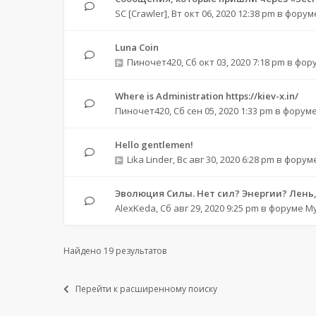
SC [Crawler]
,
Вт окт 06, 2020 12:38 pm
в форум
Luna Coin
Пиночет420
,
Сб окт 03, 2020 7:18 pm
в фор
Where is Administration https://kiev-x.in/
Пиночет420
,
Сб сен 05, 2020 1:33 pm
в форум
Hello gentlemen!
Lika Linder
,
Вс авг 30, 2020 6:28 pm
в форум
Эволюция Силы. Нет сил? Энергии? Лень, 
AlexKeda
,
Сб авг 29, 2020 9:25 pm
в форуме
М
Найдено 19 результатов
Перейти к расширенному поиску