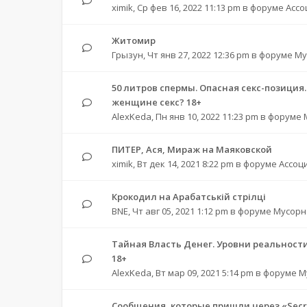
ximik
,
Ср фев 16, 2022 11:13 pm
в форуме
Ассо
Житомир
Грызун
,
Чт янв 27, 2022 12:36 pm
в форуме
Му
50 литров спермы. Опасная секс-позиция
женщине секс? 18+
AlexKeda
,
Пн янв 10, 2022 11:23 pm
в форуме
ПИТЕР, Ася, Мираж на Маяковской
ximik
,
Вт дек 14, 2021 8:22 pm
в форуме
Ассоц
Крокодил на Арабатській стрілці
BNE
,
Чт авг 05, 2021 1:12 pm
в форуме
Мусорн
Тайная Власть Денег. Уровни реальности
18+
AlexKeda
,
Вт мар 09, 2021 5:14 pm
в форуме
М
Сообщения, которые пришли через «Secre