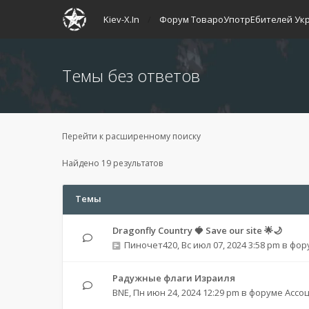
Kiev-X.In
Форум ТовароУпотрЕбителей Ук
Темы без ответов
Перейти к расширенному поиску
Найдено 19 результатов
Темы
Dragonfly Country 🍓 Save our site 🌟🌙
Пиночет420
,
Вс июл 07, 2024 3:58 pm
в фор
Радужные флаги Израиля
BNE
,
Пн июн 24, 2024 12:29 pm
в форуме
Ассо