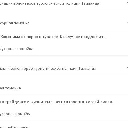
циация волонтёров туристической полиции Таиланда
сорная помойка
. Как снимают порно в туалете. Как лучше предложить
Мусорная помойка
иация волонтёров туристической полиции Таиланда
ая помойка
 в трейдинге и жизни. Высшая Психология. Сергей Змеев.
усорная помойка
t confessions»