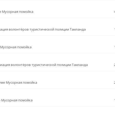
е
Мусорная помойка
ация волонтёров туристической полиции Таиланда
е
Мусорная помойка
циация волонтёров туристической полиции Таиланда
уме
Мусорная помойка
е
Мусорная помойка