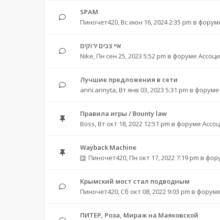
SPAM
Пиночет420
,
Вс июн 16, 2024 2:35 pm
в форум
איי צבים ירוקים
Nike
,
Пн сен 25, 2023 5:52 pm
в форуме
Ассоци
Лучшие предложения в сети
anni.annyta
,
Вт янв 03, 2023 5:31 pm
в форум
Правила игры / Bounty law
Boss
,
Вт окт 18, 2022 12:51 pm
в форуме
Ассо
Wayback Machine
Пиночет420
,
Пн окт 17, 2022 7:19 pm
в фор
Крымский мост стал подводным
Пиночет420
,
Сб окт 08, 2022 9:03 pm
в форум
ПИТЕР, Роза, Мираж на Маяковской