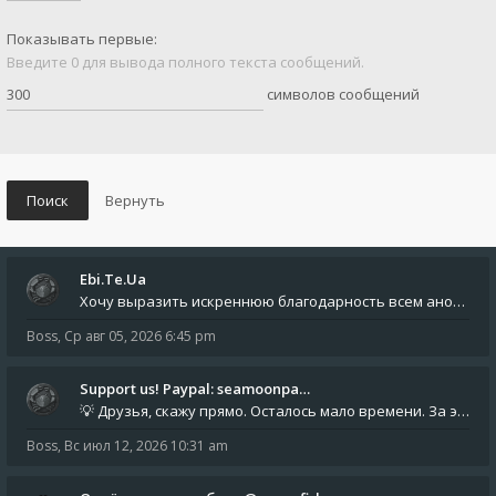
Показывать первые:
Введите 0 для вывода полного текста сообщений.
символов сообщений
Ebi.Te.Ua
Хочу выразить искреннюю благодарность всем анонимным пользователям, которые поддержали наше сообщество финансово. Благод
Boss
,
Ср авг 05, 2026 6:45 pm
Support us! Paypal: seamoonpa…
💡 Друзья, скажу прямо. Осталось мало времени. За это время нам нужно закрыть последние обязательные расходы: около 500
Boss
,
Вс июл 12, 2026 10:31 am