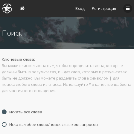
Вход
Регистрация
Поиск
Ключевые слова:
Вы можете использовать
+
, чтобы определить слова, которые
должны быть в результатах, и
-
для слов, которых в результатах
быть не должно. Вы можете разделить слова символом
|
для
поиска любого слова из списка. Используйте
*
в качестве шаблона
для частичного совпадения.
Искать все слова
Искать любое слово/поиск с языком запросов