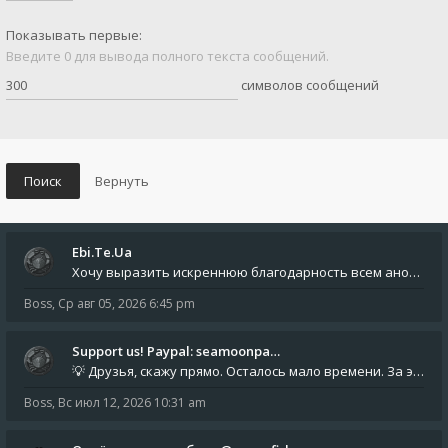
Показывать первые:
Введите 0 для вывода полного текста сообщений.
символов сообщений
Ebi.Te.Ua
Хочу выразить искреннюю благодарность всем анонимным пользователям, которые поддержали наше сообщество финансово. Благод
Boss
,
Ср авг 05, 2026 6:45 pm
Support us! Paypal: seamoonpa…
💡 Друзья, скажу прямо. Осталось мало времени. За это время нам нужно закрыть последние обязательные расходы: около 500
Boss
,
Вс июл 12, 2026 10:31 am