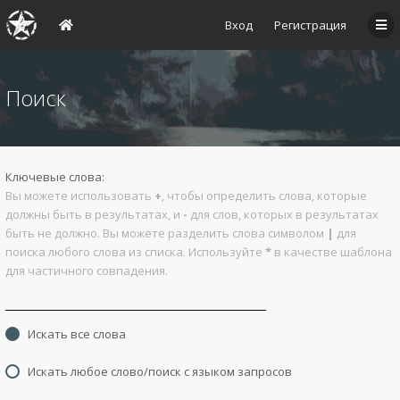
Вход
Регистрация
Поиск
Ключевые слова:
Вы можете использовать
+
, чтобы определить слова, которые
должны быть в результатах, и
-
для слов, которых в результатах
быть не должно. Вы можете разделить слова символом
|
для
поиска любого слова из списка. Используйте
*
в качестве шаблона
для частичного совпадения.
Искать все слова
Искать любое слово/поиск с языком запросов