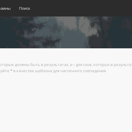
раины
Поиск
которые должны быть в результатах, и
-
для слов, которых в результ
ьзуйте
*
в качестве шаблона для частичного совпадения.