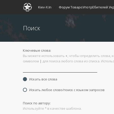
Kiev-X.In
Форум ТовароУпотрЕбителей Ук
Поиск
Ключевые слова:
Вы можете использовать
+
, чтобы определить слова, 
символом
|
для поиска любого слова из списка. Испол
Искать все слова
Искать любое слово/поиск с языком запросов
Поиск по автору:
Используйте * в качестве шаблона.