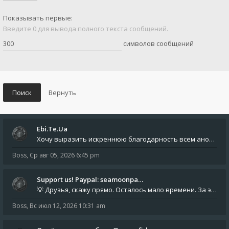
Показывать первые:
Введите 0 для вывода полного текста сообщений.
символов сообщений
Ebi.Te.Ua
Хочу выразить искреннюю благодарность всем анонимным пользователям, которые поддержали наше сообщество финансово. Благод
Boss
,
Ср авг 05, 2026 6:45 pm
Support us! Paypal: seamoonpa…
💡 Друзья, скажу прямо. Осталось мало времени. За это время нам нужно закрыть последние обязательные расходы: около 500
Boss
,
Вс июл 12, 2026 10:31 am