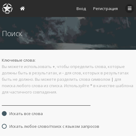
Вход
Регистрация
Поиск
Ключевые слова:
Вы можете использовать
+
, чтобы определить слова, которые
должны быть в результатах, и
-
для слов, которых в результатах
быть не должно. Вы можете разделить слова символом
|
для
поиска любого слова из списка. Используйте
*
в качестве шаблона
для частичного совпадения.
Искать все слова
Искать любое слово/поиск с языком запросов