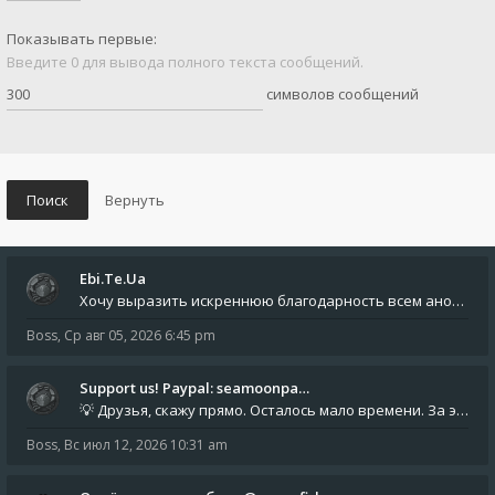
Показывать первые:
Введите 0 для вывода полного текста сообщений.
символов сообщений
Ebi.Te.Ua
Хочу выразить искреннюю благодарность всем анонимным пользователям, которые поддержали наше сообщество финансово. Благод
Boss
,
Ср авг 05, 2026 6:45 pm
Support us! Paypal: seamoonpa…
💡 Друзья, скажу прямо. Осталось мало времени. За это время нам нужно закрыть последние обязательные расходы: около 500
Boss
,
Вс июл 12, 2026 10:31 am