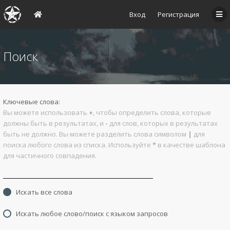
Вход
Регистрация
Поиск
Ключевые слова:
Вы можете использовать
+
, чтобы определить слова, которые
должны быть в результатах, и
-
для слов, которых в результатах
быть не должно. Вы можете разделить слова символом
|
для
поиска любого слова из списка. Используйте
*
в качестве шаблона
для частичного совпадения.
Искать все слова
Искать любое слово/поиск с языком запросов