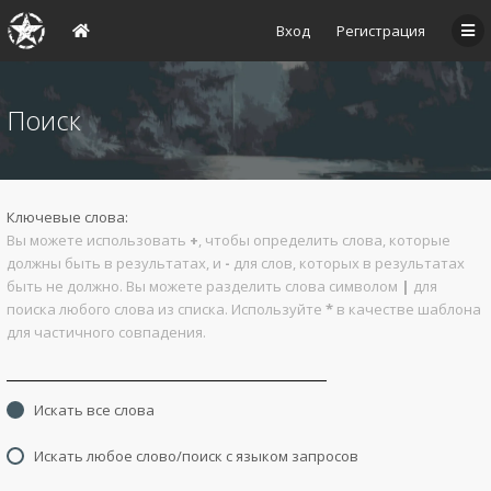
Вход
Регистрация
Поиск
Ключевые слова:
Вы можете использовать
+
, чтобы определить слова, которые
должны быть в результатах, и
-
для слов, которых в результатах
быть не должно. Вы можете разделить слова символом
|
для
поиска любого слова из списка. Используйте
*
в качестве шаблона
для частичного совпадения.
Искать все слова
Искать любое слово/поиск с языком запросов