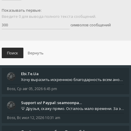
Показывать первые:
Введите 0 для вывода полного текста сообщений.
символов сообщений
Ebi.Te.Ua
Хочу выразить искреннюю благодарность всем анонимным пользователям, которые поддержали наше сообщество финансово. Благод
Boss
,
Ср авг 05, 2026 6:45 pm
Support us! Paypal: seamoonpa…
💡 Друзья, скажу прямо. Осталось мало времени. За это время нам нужно закрыть последние обязательные расходы: около 500
Boss
,
Вс июл 12, 2026 10:31 am