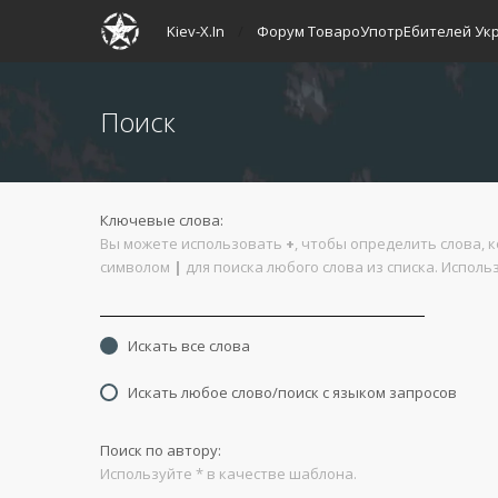
Kiev-X.In
Форум ТовароУпотрЕбителей Ук
Поиск
Ключевые слова:
Вы можете использовать
+
, чтобы определить слова, 
символом
|
для поиска любого слова из списка. Испол
Искать все слова
Искать любое слово/поиск с языком запросов
Поиск по автору:
Используйте * в качестве шаблона.