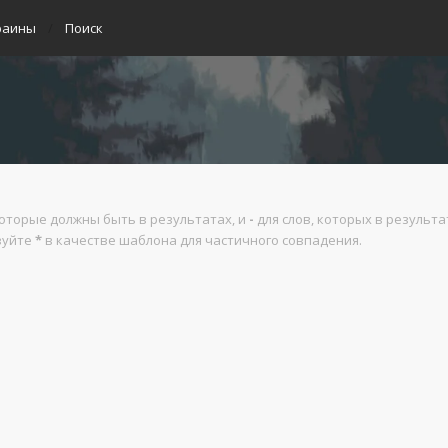
раины
Поиск
которые должны быть в результатах, и
-
для слов, которых в результ
ьзуйте
*
в качестве шаблона для частичного совпадения.