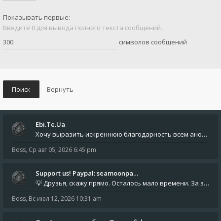
Показывать первые:
Введите 0 для вывода полного текста сообщений.
символов сообщений
Ebi.Te.Ua
Хочу выразить искреннюю благодарность всем анонимным пользователям, которые поддержали наше сообщество финансово. Благод
Boss
,
Ср авг 05, 2026 6:45 pm
Support us! Paypal: seamoonpa…
💡 Друзья, скажу прямо. Осталось мало времени. За это время нам нужно закрыть последние обязательные расходы: около 500
Boss
,
Вс июл 12, 2026 10:31 am