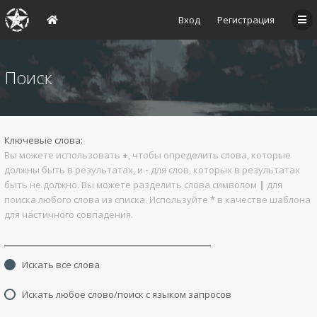
Вход
Регистрация
Поиск
Ключевые слова:
Вы можете использовать
+
, чтобы определить слова, которые
должны быть в результатах, и
-
для слов, которых в результатах
быть не должно. Вы можете разделить слова символом
|
для
поиска любого слова из списка. Используйте
*
в качестве шаблона
для частичного совпадения.
Искать все слова
Искать любое слово/поиск с языком запросов