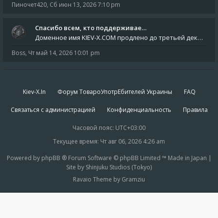
Пиночет420
,
Сб июн 13, 2026 7:10 pm
Спасибо всем, кто поддерживае…
Доменное имя KIEV-X.COM продлено до третьей декады августа 2027 года! Спасибо всем анонимным пользователям, которые по
Boss
,
Чт май 14, 2026 10:01 pm
Kiev-X.In
Форум ТовароУпотрЕбителей Украины
FAQ
Связаться с администрацией
Конфиденциальность
Правила
Часовой пояс:
UTC+03:00
Текущее время: Чт авг 06, 2026 4:26 am
Powered by phpBB ® Forum Software © phpBB Limited ™ Made in Japan |
Site by Shinjuku Studios (Tokyo)
Ravaio Theme by Gramziu