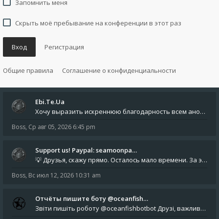
Запомнить меня
Скрыть моё пребывание на конференции в этот раз
Вход
Регистрация
Общие правила
Соглашение о конфиденциальности
Ebi.Te.Ua
Хочу выразить искреннюю благодарность всем анонимным пользователям, которые поддержали наше сообщество финансово. Благод
Boss
,
Ср авг 05, 2026 6:45 pm
Support us! Paypal: seamoonpa…
💡 Друзья, скажу прямо. Осталось мало времени. За это время нам нужно закрыть последние обязательные расходы: около 500
Boss
,
Вс июл 12, 2026 10:31 am
Отчёты пишите боту @oceanfish…
Звіти пишіть роботу @oceanfishbotbot Друзі, важливе повідомлення для учасників форума. Основне звернення опублікован