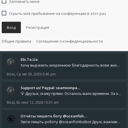
Запомнить меня
Скрыть моё пребывание на конференции в этот раз
Вход
Регистрация
Общие правила
Соглашение о конфиденциальности
Ebi.Te.Ua
Хочу выразить искреннюю благодарность всем анонимным пользователям, которые поддержали наше сообщество финансово. Благод
Boss
,
Ср авг 05, 2026 6:45 pm
Support us! Paypal: seamoonpa…
💡 Друзья, скажу прямо. Осталось мало времени. За это время нам нужно закрыть последние обязательные расходы: около 500
Boss
,
Вс июл 12, 2026 10:31 am
Отчёты пишите боту @oceanfish…
Звіти пишіть роботу @oceanfishbotbot Друзі, важливе повідомлення для учасників форума. Основне звернення опублікован