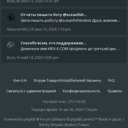
Boss
,
Вс июл 12, 2026 10:31 am
Отчёты пишите боту @oceanfish…
Звіти пишіть роботу @oceanfishbotbot Друзі, важливе повідомлення для учасників форума. Основне звернення опублікован
Пиночет420
,
Сб июн 13, 2026 7:10 pm
Спасибо всем, кто поддерживае…
Доменное имя KIEV-X.COM продлено до третьей декады августа 2027 года! Спасибо всем анонимным пользователям, которые по
Boss
,
Чт май 14, 2026 10:01 pm
Kiev-X.In
Форум ТовароУпотрЕбителей Украины
FAQ
Связаться с администрацией
Конфиденциальность
Правила
Часовой пояс:
UTC+03:00
Текущее время: Чт авг 06, 2026 7:34 pm
Powered by phpBB ® Forum Software © phpBB Limited ™ Made in Japan |
Site by Shinjuku Studios (Tokyo)