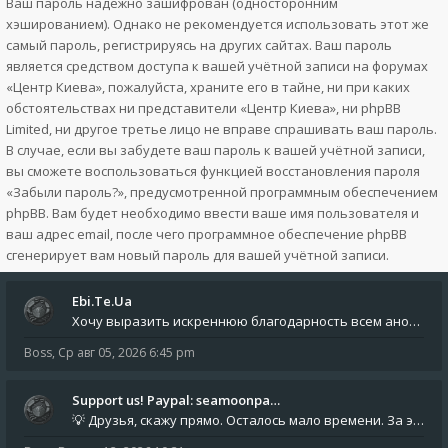
Ваш пароль надёжно зашифрован (односторонним
хэшированием). Однако не рекомендуется использовать этот же
самый пароль, регистрируясь на других сайтах. Ваш пароль
является средством доступа к вашей учётной записи на форумах
«Центр Киева», пожалуйста, храните его в тайне, ни при каких
обстоятельствах ни представители «Центр Киева», ни phpBB
Limited, ни другое третье лицо не вправе спрашивать ваш пароль.
В случае, если вы забудете ваш пароль к вашей учётной записи,
вы сможете воспользоваться функцией восстановления пароля
«Забыли пароль?», предусмотренной программным обеспечением
phpBB. Вам будет необходимо ввести ваше имя пользователя и
ваш адрес email, после чего программное обеспечение phpBB
сгенерирует вам новый пароль для вашей учётной записи.
Ebi.Te.Ua
Хочу выразить искреннюю благодарность всем анонимным пользователям, которые поддержали наше сообщество финансово. Благод
Boss
,
Ср авг 05, 2026 6:45 pm
Support us! Paypal: seamoonpa…
💡 Друзья, скажу прямо. Осталось мало времени. За это время нам нужно закрыть последние обязательные расходы: около 500