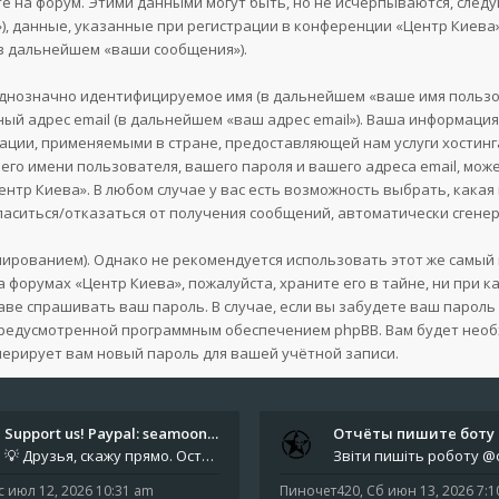
е на форум. Этими данными могут быть, но не исчерпываются, сле
, данные, указанные при регистрации в конференции «Центр Киева»
(в дальнейшем «ваши сообщения»).
однозначно идентифицируемое имя (в дальнейшем «ваше имя пользо
ный адрес email (в дальнейшем «ваш адрес email»). Ваша информаци
ции, применяемыми в стране, предоставляющей нам услуги хостин
го имени пользователя, вашего пароля и вашего адреса email, може
нтр Киева». В любом случае у вас есть возможность выбрать, кака
огласиться/отказаться от получения сообщений, автоматически сге
ованием). Однако не рекомендуется использовать этот же самый па
а форумах «Центр Киева», пожалуйста, храните его в тайне, ни при 
праве спрашивать ваш пароль. В случае, если вы забудете ваш парол
предусмотренной программным обеспечением phpBB. Вам будет необ
нерирует вам новый пароль для вашей учётной записи.
Support us! Paypal: seamoonpa…
💡 Друзья, скажу прямо. Осталось мало времени. За это время нам нужно закрыть последние обязательные расходы: около 500
с июл 12, 2026 10:31 am
Пиночет420
,
Сб июн 13, 2026 7: