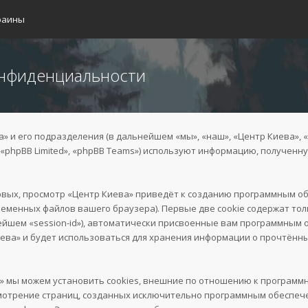
раины
онфиденциальности
и его подразделения (в дальнейшем «мы», «наш», «Центр Киева», «htt
«phpBB Limited», «phpBB Teams») используют информацию, полученн
рвых, просмотр «Центр Киева» приведёт к созданию программным об
ременных файлов вашего браузера). Первые две cookie содержат то
нейшем «session-id»), автоматически присвоенные вам программным 
ева» и будет использоваться для хранения информации о прочтённ
» мы можем установить cookies, внешние по отношению к программ
ссмотрение страниц, созданных исключительно программным обеспе