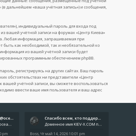
дующие данные: сообщения, размещённые под учётной
 (в дальнейшем «ваша учётная запись») и сообщения,
вателя»), индивидуальный пароль для входа под
я из вашей учётной записи на форумах «Центр Киева»
га. Любая информация, запрашиваемая при
т быть как необходимой, так и необязательной ко
я информация из вашей учётной записи будет
нерированных программным обеспечением phpBB.
роль, регистрируясь на других сайтах. Ваш пароль
каких обстоятельствах ни представители «Центр
ь к вашей учётной записи, вы сможете воспользоваться
ходимо ввести ваше имя пользователя и ваш адрес
Отчёты пишите боту @oceanfish…
Спасибо всем, кто поддерживае…
Звіти пишіть роботу @oceanfishbotbot Друзі, важливе повідомлення для учасників форума. Основне звернення опублікован
Доменное имя KIEV-X.COM продлено до третьей декады августа 2027 года! Спасибо всем анонимным пользователям, которые по
10 pm
Boss
,
Чт май 14, 2026 10:01 pm