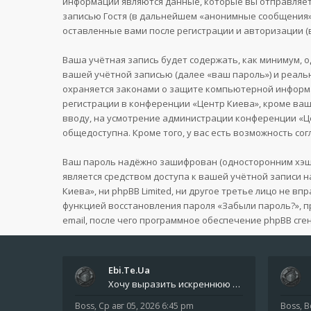
информации являются данные, которые вы отправляет
записью Гостя (в дальнейшем «анонимные сообщения»)
оставленные вами после регистрации и авторизации 
Ваша учётная запись будет содержать, как минимум, 
вашей учётной записью (далее «ваш пароль») и реаль
охраняется законами о защите компьютерной информа
регистрации в конференции «Центр Киева», кроме ваше
вводу, на усмотрение администрации конференции «Це
общедоступна. Кроме того, у вас есть возможность с
Ваш пароль надёжно зашифрован (односторонним хэшир
является средством доступа к вашей учётной записи н
Киева», ни phpBB Limited, ни другое третье лицо не в
функцией восстановления пароля «Забыли пароль?», 
email, после чего программное обеспечение phpBB сге
Ebi.Te.Ua
Хочу выразить искреннюю благодарность всем анонимным пользователям, которые поддержали наше сообщество финансово. Благод
Boss
,
Ср авг 05, 2026 6:45 pm
Boss
,
В