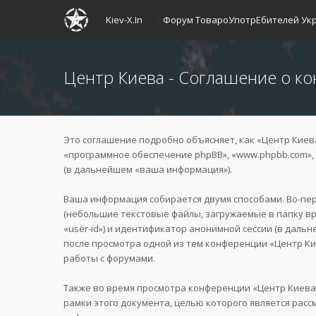
Kiev-X.In
Форум ТовароУпотрЕбителей Ук
Центр Киева - Соглашение о к
Это соглашение подробно объясняет, как «Центр Киева» 
«программное обеспечение phpBB», «www.phpbb.com», 
(в дальнейшем «ваша информация»).
Ваша информация собирается двумя способами. Во-пе
(небольшие текстовые файлы, загружаемые в папку в
«user-id») и идентификатор анонимной сессии (в даль
после просмотра одной из тем конференции «Центр Ки
работы с форумами.
Также во время просмотра конференции «Центр Киева
рамки этого документа, целью которого является ра